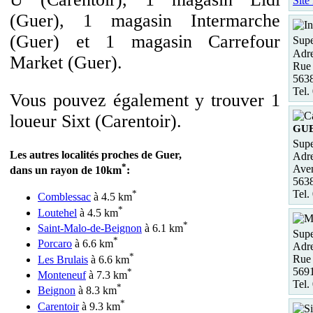
Site
(Guer), 1 magasin Intermarche
(Guer) et 1 magasin Carrefour
Supe
Adre
Market (Guer).
Rue 
563
Tel.
Vous pouvez également y trouver 1
loueur Sixt (Carentoir).
GU
Supe
Les autres localités proches de Guer,
Adre
*
Aven
dans un rayon de 10km
:
563
Tel.
*
Comblessac
à 4.5 km
*
Loutehel
à 4.5 km
*
Saint-Malo-de-Beignon
à 6.1 km
Supe
*
Porcaro
à 6.6 km
Adre
*
Rue
Les Brulais
à 6.6 km
5691
*
Monteneuf
à 7.3 km
Tel.
*
Beignon
à 8.3 km
*
Carentoir
à 9.3 km