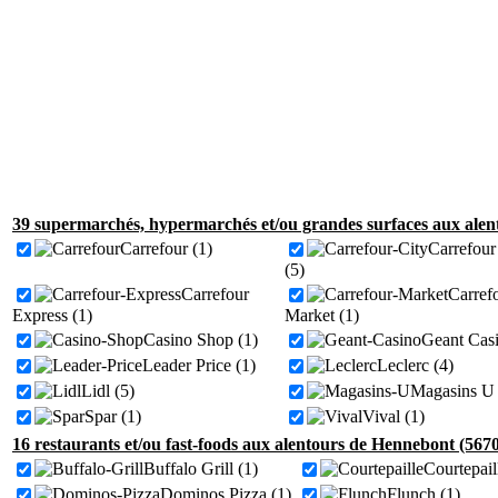
39 supermarchés, hypermarchés et/ou grandes surfaces aux alen
Carrefour (1)
Carrefour
(5)
Carrefour
Carref
Express (1)
Market (1)
Casino Shop (1)
Geant Casi
Leader Price (1)
Leclerc (4)
Lidl (5)
Magasins U 
Spar (1)
Vival (1)
16 restaurants et/ou fast-foods aux alentours de Hennebont (5670
Buffalo Grill (1)
Courtepail
Dominos Pizza (1)
Flunch (1)