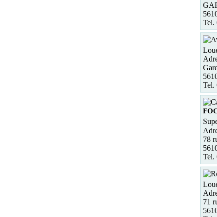
GA
561
Tel.
Loue
Adre
Gare
5610
Tel.
FO
Supe
Adre
78 r
5610
Tel.
Loue
Adre
71 r
561