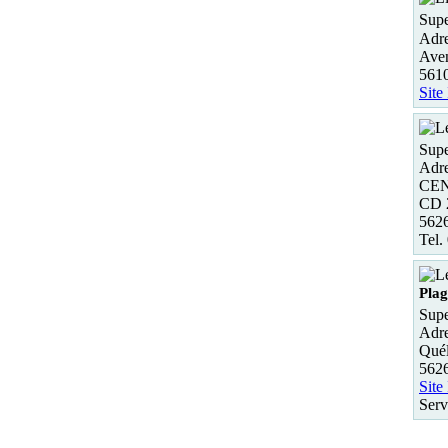
Supe
Adre
Ave
5610
Site
Supe
Adre
CE
CD 
562
Tel.
Plag
Supe
Adre
Quél
562
Site
Serv