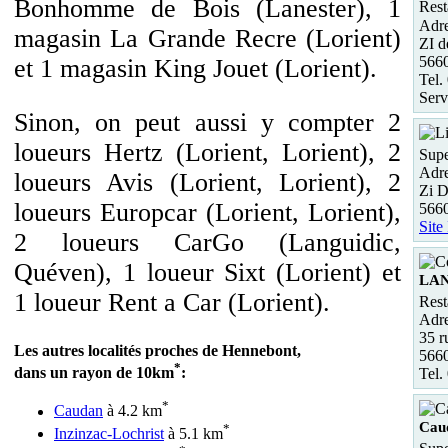
Bonhomme de Bois (Lanester), 1
Rest
Adre
magasin La Grande Recre (Lorient)
ZI d
5660
et 1 magasin King Jouet (Lorient).
Tel.
Serv
Sinon, on peut aussi y compter 2
loueurs Hertz (Lorient, Lorient), 2
Supe
Adre
loueurs Avis (Lorient, Lorient), 2
Zi D
loueurs Europcar (Lorient, Lorient),
5660
Site
2 loueurs CarGo (Languidic,
Quéven), 1 loueur Sixt (Lorient) et
LA
1 loueur Rent a Car (Lorient).
Rest
Adre
35 r
Les autres localités proches de Hennebont,
566
*
dans un rayon de 10km
:
Tel.
*
Caudan
à 4.2 km
Cau
*
Inzinzac-Lochrist
à 5.1 km