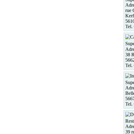
Adre
rue 
Kerf
5610
Tel.
Supe
Adre
38 R
5662
Tel.
Supe
Adre
Bell
5667
Tel.
Rest
Adre
39 r