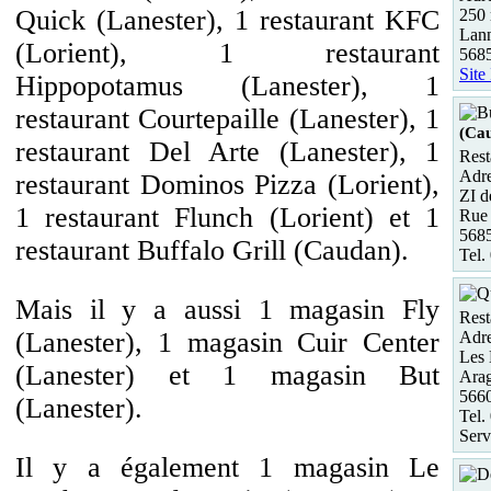
Quick (Lanester), 1 restaurant KFC
250
Lann
(Lorient), 1 restaurant
568
Site
Hippopotamus (Lanester), 1
restaurant Courtepaille (Lanester), 1
(Ca
restaurant Del Arte (Lanester), 1
Rest
Adre
restaurant Dominos Pizza (Lorient),
ZI d
1 restaurant Flunch (Lorient) et 1
Rue 
568
restaurant Buffalo Grill (Caudan).
Tel.
Mais il y a aussi 1 magasin Fly
Rest
(Lanester), 1 magasin Cuir Center
Adre
Les 
(Lanester) et 1 magasin But
Ara
566
(Lanester).
Tel.
Serv
Il y a également 1 magasin Le