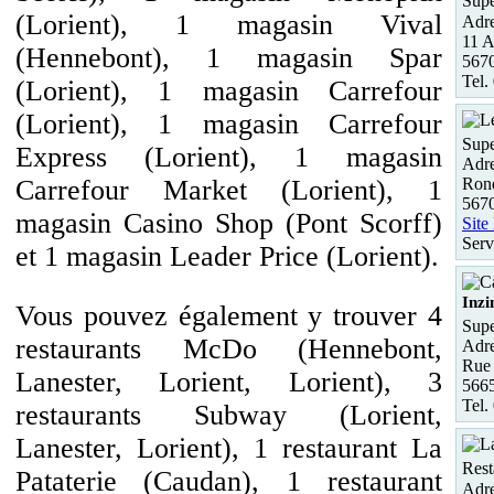
Supe
(Lorient), 1 magasin Vival
Adre
11 A
(Hennebont), 1 magasin Spar
567
Tel.
(Lorient), 1 magasin Carrefour
(Lorient), 1 magasin Carrefour
Supe
Express (Lorient), 1 magasin
Adre
Rond
Carrefour Market (Lorient), 1
567
magasin Casino Shop (Pont Scorff)
Site
Serv
et 1 magasin Leader Price (Lorient).
Inzi
Vous pouvez également y trouver 4
Supe
restaurants McDo (Hennebont,
Adre
Rue 
Lanester, Lorient, Lorient), 3
5665
Tel.
restaurants Subway (Lorient,
Lanester, Lorient), 1 restaurant La
Rest
Pataterie (Caudan), 1 restaurant
Adre