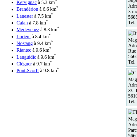
Supe
*
Kervignac
à 5.3 km
Adre
*
Brandérion
à 6.6 km
3 ru
*
Lanester
à 7.5 km
568
*
Tel.
Calan
à 7.8 km
*
Merlevenez
à 8.3 km
*
Lorient
à 8.4 km
Maga
*
Nostang
à 9.4 km
Adre
*
Riantec
à 9.6 km
Rue 
*
5660
Languidic
à 9.6 km
Tel.
*
Cléguer
à 9.7 km
*
Pont-Scorff
à 9.8 km
Maga
Adre
ZC 
5610
Tel.
Maga
Adre
Parc
566