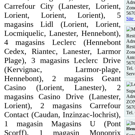
Adre
Carrefour City (Lanester, Lorient,
Zon
567
Lorient, Lorient, Lorient), 5
Site
magasins Lidl (Lorient, Lorient,
Locmiquelic, Lanester, Hennebont),
Rest
4 magasins Leclerc (Hennebont
Adre
Rest
Cedex, Riantec, Lanester, Larmor
Zone
Anto
Plage), 3 magasins Leclerc Drive
567
(Kervignac, Larmor-plage,
Tel.
Serv
Hennebont), 2 magasins Geant
Casino (Lorient, Lanester), 2
Supe
magasins Casino Drive (Lanester,
Adre
ZO
Lorient), 2 magasins Carrefour
56
Tel.
Contact (Caudan, Inzinzac-lochrist),
1 magasin Magasins U (Pont
Hen
Scorff), 1 magasin Monoprix