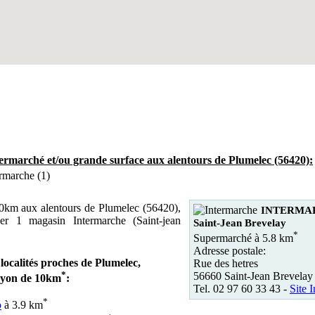
rmarché et/ou grande surface aux alentours de Plumelec (56420):
rmarche (1)
0km aux alentours de Plumelec (56420),
INTERMA
er 1 magasin Intermarche (Saint-jean
Saint-Jean Brevelay
*
Supermarché à 5.8 km
Adresse postale:
 localités proches de Plumelec,
Rue des hetres
*
56660 Saint-Jean Brevelay
ayon de 10km
:
Tel. 02 97 60 33 43 -
Site I
*
o
à 3.9 km