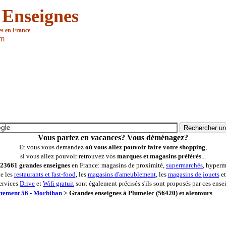
 Enseignes
es en France
om
Vous partez en vacances? Vous déménagez?
Et vous vous demandez
où vous allez pouvoir faire votre shopping
,
si vous allez pouvoir retrouvez vos
marques et magasins préférés
...
23661 grandes enseignes
en France: magasins de proximité,
supermarchés
, hyperm
ue les
restaurants et fast-food
, les
magasins d'ameublement
, les
magasins de jouets
et
ervices
Drive
et
Wifi gratuit
sont également précisés s'ils sont proposés par ces ense
tement 56 - Morbihan
>
Grandes enseignes à Plumelec (56420) et alentours