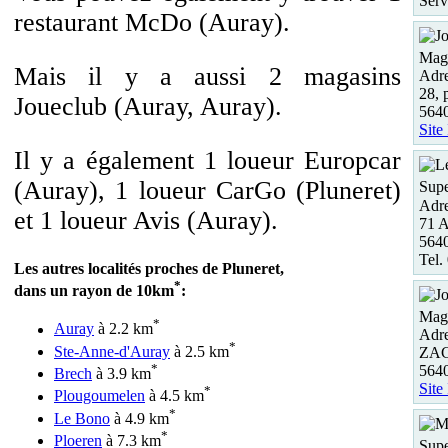
Serv
restaurant McDo (Auray).
Maga
Mais il y a aussi 2 magasins
Adre
28, 
Joueclub (Auray, Auray).
564
Site
Il y a également 1 loueur Europcar
(Auray), 1 loueur CarGo (Pluneret)
Supe
Adre
et 1 loueur Avis (Auray).
71 A
564
Tel.
Les autres localités proches de Pluneret,
*
dans un rayon de 10km
:
Maga
*
Auray
à 2.2 km
Adre
*
Ste-Anne-d'Auray
à 2.5 km
ZAC
*
564
Brech
à 3.9 km
Site
*
Plougoumelen
à 4.5 km
*
Le Bono
à 4.9 km
*
Ploeren
à 7.3 km
Supe