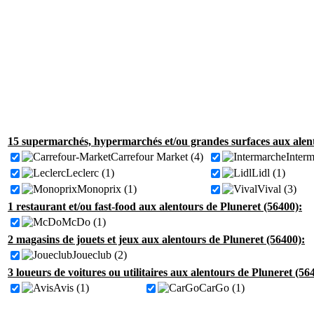
15 supermarchés, hypermarchés et/ou grandes surfaces aux alent
Carrefour Market (4)
Interm
Leclerc (1)
Lidl (1)
Monoprix (1)
Vival (3)
1 restaurant et/ou fast-food aux alentours de Pluneret (56400):
McDo (1)
2 magasins de jouets et jeux aux alentours de Pluneret (56400):
Joueclub (2)
3 loueurs de voitures ou utilitaires aux alentours de Pluneret (56
Avis (1)
CarGo (1)