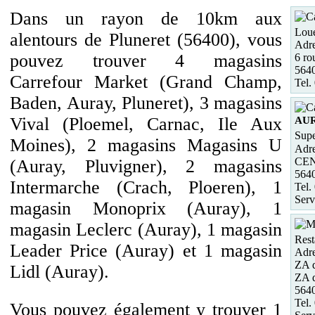
Dans un rayon de 10km aux
Loue
alentours de Pluneret (56400), vous
Adre
pouvez trouver 4 magasins
6 ro
5640
Carrefour Market (Grand Champ,
Tel.
Baden, Auray, Pluneret), 3 magasins
Vival (Ploemel, Carnac, Ile Aux
AU
Supe
Moines), 2 magasins Magasins U
Adre
CE
(Auray, Pluvigner), 2 magasins
564
Intermarche (Crach, Ploeren), 1
Tel.
Serv
magasin Monoprix (Auray), 1
magasin Leclerc (Auray), 1 magasin
Rest
Leader Price (Auray) et 1 magasin
Adre
ZA d
Lidl (Auray).
ZA d
564
Tel.
Vous pouvez également y trouver 1