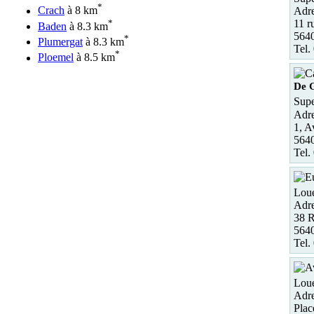
*
Crach
à 8 km
Adre
*
11 r
Baden
à 8.3 km
564
*
Plumergat
à 8.3 km
Tel.
*
Ploemel
à 8.5 km
De G
Supe
Adre
1, A
564
Tel.
Loue
Adre
38 
564
Tel.
Loue
Adre
Plac