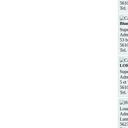
561
Tel.
Blu
Supe
Adre
53 b
5610
Tel.
LO
Supe
Adre
5 et
561
Tel.
Loue
Adre
Lann
5627