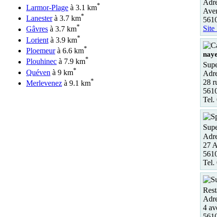
Adre
*
Larmor-Plage
à 3.1 km
Ave
*
Lanester
à 3.7 km
5610
*
Site
Gâvres
à 3.7 km
*
Lorient
à 3.9 km
*
Ploemeur
à 6.6 km
naye
*
Plouhinec
à 7.9 km
Supe
*
Quéven
à 9 km
Adre
*
28 r
Merlevenez
à 9.1 km
5610
Tel.
Supe
Adre
27 A
5610
Tel.
Rest
Adre
4 av
5610