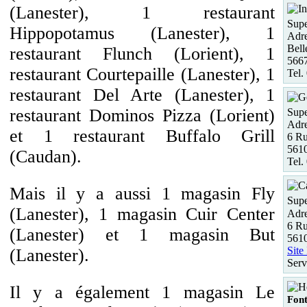
(Lanester), 1 restaurant
Supe
Hippopotamus (Lanester), 1
Adre
Bell
restaurant Flunch (Lorient), 1
5667
restaurant Courtepaille (Lanester), 1
Tel.
restaurant Del Arte (Lanester), 1
restaurant Dominos Pizza (Lorient)
Supe
Adre
et 1 restaurant Buffalo Grill
6 Ru
5610
(Caudan).
Tel.
Mais il y a aussi 1 magasin Fly
Supe
(Lanester), 1 magasin Cuir Center
Adre
6 Ru
(Lanester) et 1 magasin But
5610
Site
(Lanester).
Serv
Il y a également 1 magasin Le
Font