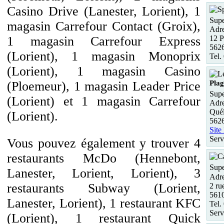
Casino Drive (Lanester, Lorient), 1
Supe
magasin Carrefour Contact (Groix),
Adre
12 P
1 magasin Carrefour Express
5626
(Lorient), 1 magasin Monoprix
Tel.
(Lorient), 1 magasin Casino
Plag
(Ploemeur), 1 magasin Leader Price
Supe
(Lorient) et 1 magasin Carrefour
Adre
Quél
(Lorient).
562
Site
Serv
Vous pouvez également y trouver 4
restaurants McDo (Hennebont,
Supe
Lanester, Lorient, Lorient), 3
Adre
restaurants Subway (Lorient,
2 ru
561
Lanester, Lorient), 1 restaurant KFC
Tel.
Serv
(Lorient), 1 restaurant Quick