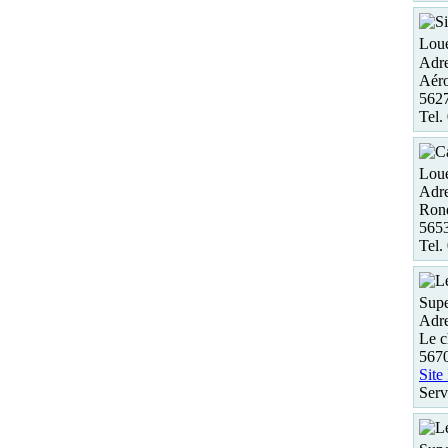
Loue
Adre
Aéro
562
Tel.
Loue
Adre
Rond
565
Tel.
Supe
Adre
Le c
567
Site
Serv