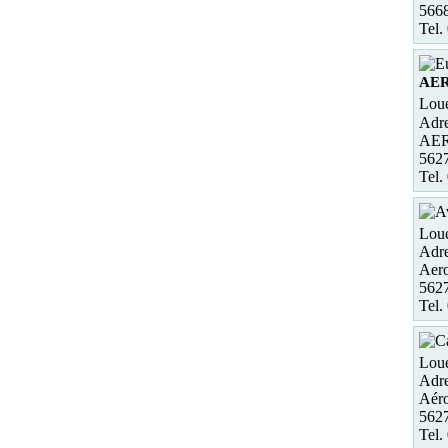
5668
Tel.
AE
Loue
Adre
AER
562
Tel.
Loue
Adre
Aero
562
Tel.
Loue
Adre
Aéro
562
Tel.