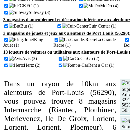
KFC (1)
McDo (4)
Subway (3)
3 magasins d'ameublement et décoration intérieure aux alentours
But (1)
Cuir Center (1)
3 magasins de jouets et jeux aux alentours de Port-Louis (56290)
King
La Grande
Jouet (1)
Recre (1)
Boi
13 loueurs de voitures ou utilitaires aux alentours de Port-Louis 
Avis (3)
CarGo (2)
Hertz (2)
Rent a Car (1)
Dans un rayon de 10km aux
Supe
alentours de Port-Louis (56290),
Adre
vous pouvez trouver 8 magasins
32 G
5629
Intermarche (Riantec, Plouhinec,
Tel.
Merlevenez, Ile De Groix, Lorient,
Lorient, Lorient, Ploemeur), 6
Supe