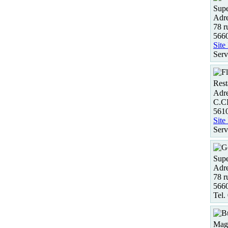
Supe
Adre
78 r
5660
Site
Serv
Rest
Adre
C.C
561
Site
Serv
Supe
Adre
78 r
5660
Tel.
Maga