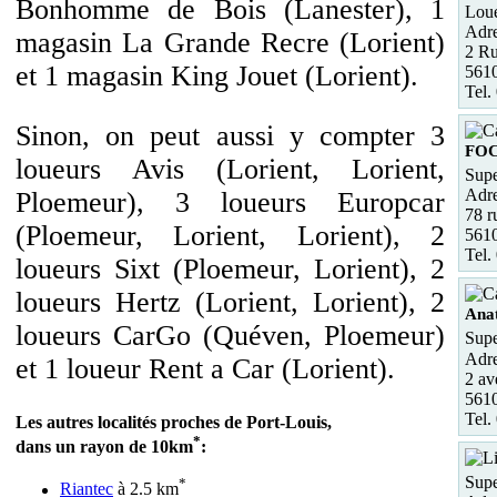
Bonhomme de Bois (Lanester), 1
Loue
Adre
magasin La Grande Recre (Lorient)
2 Ru
et 1 magasin King Jouet (Lorient).
5610
Tel.
Sinon, on peut aussi y compter 3
FO
loueurs Avis (Lorient, Lorient,
Supe
Adre
Ploemeur), 3 loueurs Europcar
78 r
(Ploemeur, Lorient, Lorient), 2
5610
Tel.
loueurs Sixt (Ploemeur, Lorient), 2
loueurs Hertz (Lorient, Lorient), 2
Anat
loueurs CarGo (Quéven, Ploemeur)
Supe
Adre
et 1 loueur Rent a Car (Lorient).
2 av
5610
Tel.
Les autres localités proches de Port-Louis,
*
dans un rayon de 10km
:
Supe
*
Riantec
à 2.5 km