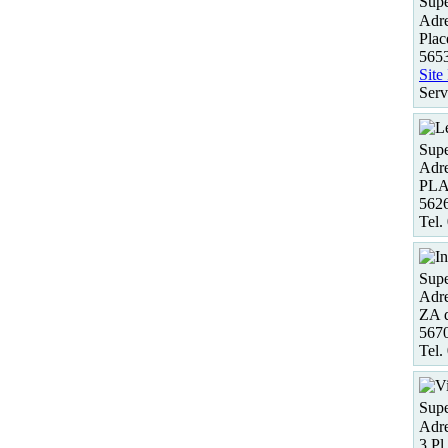
Supe
Adre
Plac
565
Site
Serv
Supe
Adre
PLA
562
Tel.
Supe
Adre
ZA d
567
Tel.
Supe
Adre
3 Pl