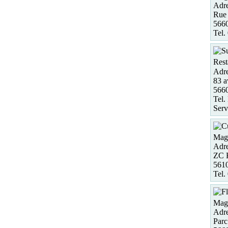
Adre
Rue 
5660
Tel.
Rest
Adre
83 a
5660
Tel.
Serv
Maga
Adre
ZC 
5610
Tel.
Maga
Adre
Parc