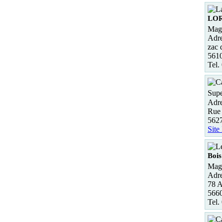
LO
Maga
Adre
zac
561
Tel.
Supe
Adre
Rue 
562
Site
Boi
Maga
Adre
78 A
566
Tel.