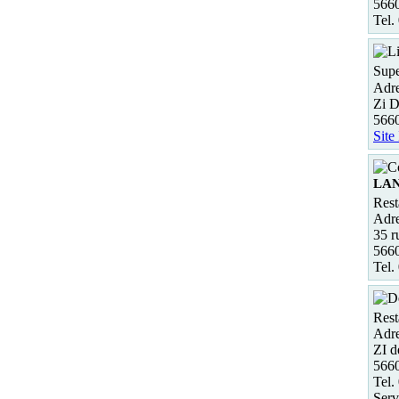
566
Tel.
Supe
Adre
Zi D
5660
Site
LA
Rest
Adre
35 r
566
Tel.
Rest
Adre
ZI d
5660
Tel.
Serv