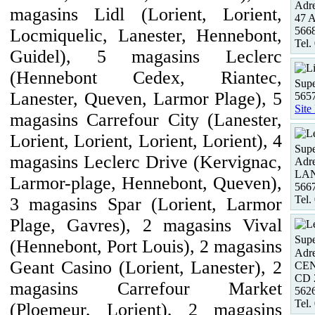
Adre
magasins Lidl (Lorient, Lorient,
47 A
566
Locmiquelic, Lanester, Hennebont,
Tel.
Guidel), 5 magasins Leclerc
(Hennebont Cedex, Riantec,
Supe
Lanester, Queven, Larmor Plage), 5
5657
Site
magasins Carrefour City (Lanester,
Lorient, Lorient, Lorient, Lorient), 4
Supe
magasins Leclerc Drive (Kervignac,
Adre
LAN
Larmor-plage, Hennebont, Queven),
566
Tel.
3 magasins Spar (Lorient, Larmor
Plage, Gavres), 2 magasins Vival
Supe
(Hennebont, Port Louis), 2 magasins
Adre
Geant Casino (Lorient, Lanester), 2
CE
CD 
magasins Carrefour Market
562
Tel.
(Ploemeur, Lorient), 2 magasins