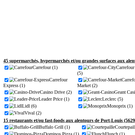
45 supermarchés, hypermarchés et/ou grandes surfaces aux alent
Carrefour (1)
Carrefour
(5)
Carrefour
Carref
Express (1)
Market (2)
Casino Drive (2)
Geant Casi
Leader Price (1)
Leclerc (5)
Lidl (6)
Monoprix (1)
Vival (2)
15 restaurants et/ou fast-foods aux alentours de Port-Louis (5629
Buffalo Grill (1)
Courtepail
Dominos Pizza (1)
Flunch (1)