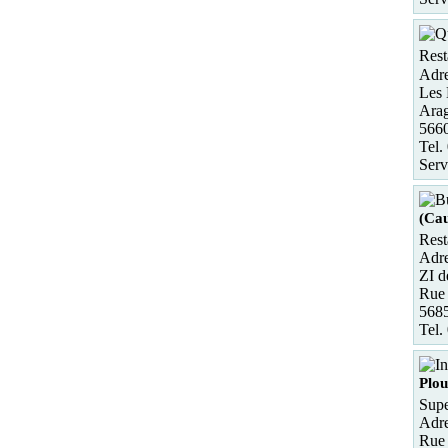
Rest
Adre
Les 
Ara
566
Tel.
Serv
(Ca
Rest
Adre
ZI d
Rue 
568
Tel.
Plou
Supe
Adre
Rue