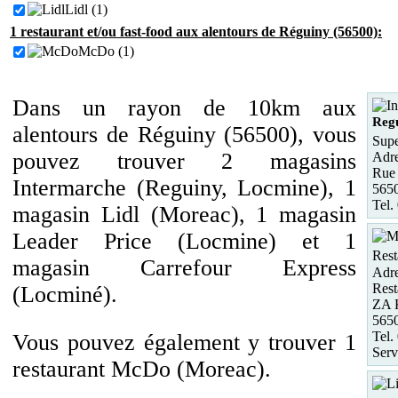
Lidl (1)
1 restaurant et/ou fast-food aux alentours de Réguiny (56500):
McDo (1)
Dans un rayon de 10km aux
Reg
alentours de Réguiny (56500), vous
Supe
pouvez trouver 2 magasins
Adre
Rue
Intermarche (Reguiny, Locmine), 1
565
Tel.
magasin Lidl (Moreac), 1 magasin
Leader Price (Locmine) et 1
Rest
magasin Carrefour Express
Adre
Rest
(Locminé).
ZA 
565
Tel.
Vous pouvez également y trouver 1
Serv
restaurant McDo (Moreac).