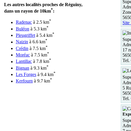
Sup
Les autres localités proches de Réguiny,
Adre
*
dans un rayon de 10km
:
Zon
565
*
Radenac
à 2.5 km
Site
*
Buléon
à 5.3 km
*
Pleugriffet
à 5.4 km
Supe
*
Naizin
à 6.6 km
Adre
*
Crédin
à 7.5 km
17 r
*
Moréac
à 7.5 km
565
*
Tel.
Lantillac
à 7.8 km
*
Bignan
à 9.3 km
*
Les Forges
à 9.4 km
Supe
*
Kerfourn
à 9.7 km
Adre
5 Ru
565
Tel.
Exp
Supe
Adre
7 ru