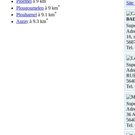
Ploemel
à 9 km
Site
*
Plougoumelen
à 9 km
*
Plouharnel
à 9.1 km
BA
*
Auray
à 9.3 km
Supe
Adre
16, 
568
Tel.
Supe
Adre
RUE
564
Tel.
Supe
Adre
36 
564
Tel.