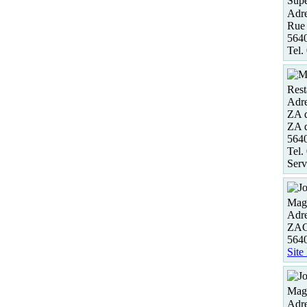
Supe
Adre
Rue 
564
Tel.
Rest
Adre
ZA d
ZA d
564
Tel.
Serv
Maga
Adre
ZAC
564
Site
Maga
Adre