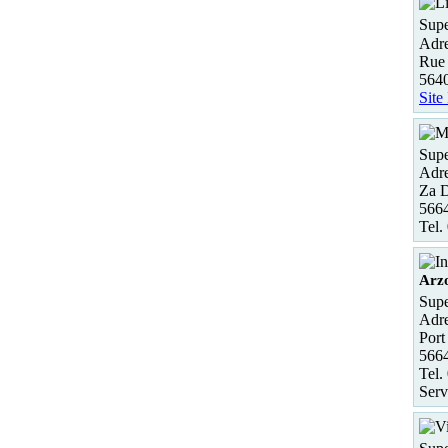
Supe
Adre
Rue 
564
Site
Supe
Adre
Za 
566
Tel.
Arz
Supe
Adre
Port
566
Tel.
Serv