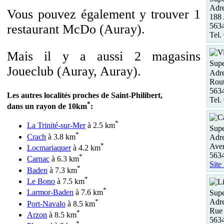
Adre
Vous pouvez également y trouver 1
188 
563
restaurant McDo (Auray).
Tel.
Mais il y a aussi 2 magasins
Supe
Joueclub (Auray, Auray).
Adre
Rout
563
Les autres localités proches de Saint-Philibert,
Tel.
*
dans un rayon de 10km
:
*
La Trinité-sur-Mer
à 2.5 km
Supe
*
Crach
à 3.8 km
Adre
*
Aven
Locmariaquer
à 4.2 km
563
*
Carnac
à 6.3 km
Site
*
Baden
à 7.3 km
*
Le Bono
à 7.5 km
*
Larmor-Baden
à 7.6 km
Supe
*
Adre
Port-Navalo
à 8.5 km
Rue 
*
Arzon
à 8.5 km
563
*