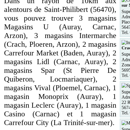
Dans un rayon de 10km aux
sur
alentours de Saint-Philibert (56470),
Supe
vous pouvez trouver 3 magasins
Adre
Plac
Magasins U (Auray, Carnac,
5647
Tel.
Arzon), 3 magasins Intermarche
(Crach, Ploeren, Arzon), 2 magasins
Cra
Carrefour Market (Baden, Auray), 2
Supe
Adre
magasins Lidl (Carnac, Auray), 2
Zone
magasins Spar (St Pierre De
569
Tel.
Quiberon, Locmariaquer), 2
magasins Vival (Ploemel, Carnac), 1
Supe
magasin Monoprix (Auray), 1
Adre
22 R
magasin Leclerc (Auray), 1 magasin
567
Casino (Carnac) et 1 magasin
Tel.
Carrefour City (La Trinité-sur-mer).
Supe