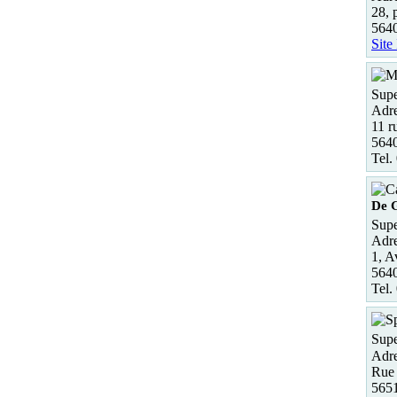
28, 
564
Site
Supe
Adre
11 r
564
Tel.
De G
Supe
Adre
1, A
564
Tel.
Supe
Adre
Rue 
5651