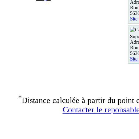
Adre
Rout
563
Site
Supe
Adre
Rout
563
Site
*
Distance calculée à partir du point c
Contacter le reponsable