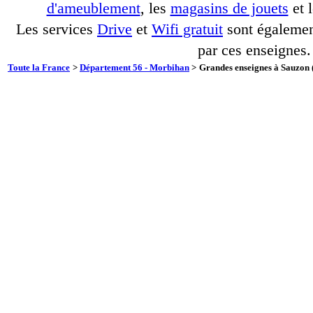
d'ameublement
, les
magasins de jouets
et 
Les services
Drive
et
Wifi gratuit
sont également
par ces enseignes.
Toute la France
>
Département 56 - Morbihan
>
Grandes enseignes à Sauzon (