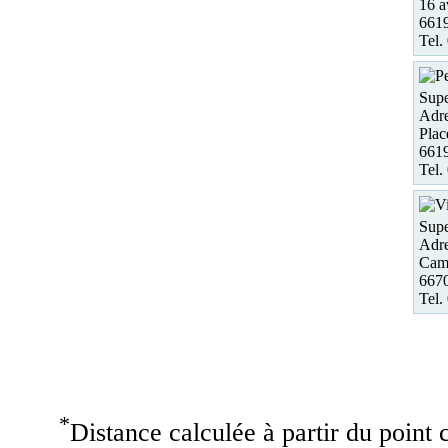
16 a
6619
Tel.
Supe
Adre
Plac
6619
Tel.
Sup
Adre
Camp
6670
Tel.
*
Distance calculée à partir du point c