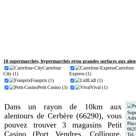
10 supermarchés, hypermarchés et/ou grandes surfaces aux alen
Carrefour
Carrefour
City (1)
Express (1)
Franprix (1)
Lidl (1)
Petit Casino (3)
Vival (1)
Dans un rayon de 10km aux
Supe
alentours de Cerbère (66290), vous
Adre
pouvez trouver 3 magasins Petit
Plac
6629
Casino (Port Vendres, Collioure,
Tel.