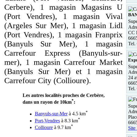
Cerbere), 1 magasin Magasins U
(Port Vendres), 1 magasin Vival
BA
Supe
(Argeles Sur Mer), 1 magasin Lidl
Adre
CC L
(Port Vendres), 1 magasin Franprix
666
(Banyuls Sur Mer), 1 magasin
Tel.
Carrefour Express (Banyuls-sur-
Expr
mer), 1 magasin Carrefour Market
Supe
(Banyuls Sur Mer) et 1 magasin
Adre
24 a
Carrefour City (Collioure).
6665
Tel.
Les autres localités proches de Cerbère,
*
dans un rayon de 10km
:
Supe
Adre
*
Banyuls-sur-Mer
à 4.5 km
Plac
*
Port-Vendres
à 8.3 km
666
*
Collioure
à 9.7 km
Site