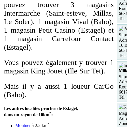
pouvez trouver 3 magasins
Adre
Rout
Intermarche (Saint-esteve, Millas,
6631
Tel.
Le Soler), 1 magasin Vival (Baho),
1 magasin Petit Casino (Estagel) et
Supe
1 magasin Carrefour Contact
Adre
16 B
(Estagel).
6631
Tel.
Vous pouvez également y trouver 1
magasin King Jouet (Ille Sur Tet).
Mill
Supe
Adre
Mais il y a aussi 1 loueur CarGo
Rout
6617
(Baho).
Tel.
Les autres localités proches de Estagel,
Maga
*
dans un rayon de 10km
:
Adre
Zon
*
Montner
à 2.2 km