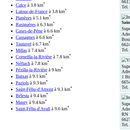
661
*
Calce
à 3.8 km
Tel.
*
Latour-de-France
à 3.8 km
*
Planèzes
à 5.1 km
Sain
*
Rasiguères
à 6.3 km
Supe
*
Cases-de-Pène
à 6.6 km
Adre
*
Cassagnes
à 6.6 km
Bou
*
Tautavel
à 6.7 km
6624
*
Tel.
Millas
à 7.4 km
*
Corneilla-la-Rivière
à 7.8 km
*
Néfiach
à 7.8 km
Supe
*
Pézilla-la-Rivière
à 9 km
Adre
*
Baixas
à 9.1 km
1 Bi
*
665
Paziols
à 9.3 km
Tel.
*
Saint-Féliu-d'Amont
à 9.3 km
*
Bélesta
à 9.4 km
*
Maury
à 9.4 km
Sup
*
Saint-Féliu-d'Avall
à 9.6 km
Adre
RN 
6627
Tel.