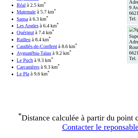
Adre
*
Réal
à 2.5 km
9 Av
*
Matemale
à 5.7 km
6621
*
Tel.
Sansa
à 6.3 km
*
Les Angles
à 6.4 km
*
Quérigut
à 7.4 km
Supe
*
Railleu
à 8.4 km
Adre
*
Caudiès-de-Conflent
à 8.6 km
Rout
*
6621
Ayguatébia-Talau
à 9.2 km
Tel.
*
Le Puch
à 9.3 km
*
Carcanières
à 9.3 km
*
Le Pla
à 9.6 km
*
Distance calculée à partir du point c
Contacter le reponsable