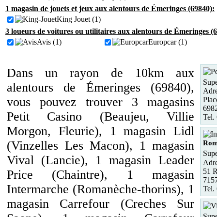
1 magasin de jouets et jeux aux alentours de Émeringes (69840):
King Jouet (1)
3 loueurs de voitures ou utilitaires aux alentours de Émeringes (
Avis (1)
Europcar (1)
Dans un rayon de 10km aux
Supe
alentours de Émeringes (69840),
Adre
vous pouvez trouver 3 magasins
Plac
6982
Petit Casino (Beaujeu, Villie
Tel.
Morgon, Fleurie), 1 magasin Lidl
(Vinzelles Les Macon), 1 magasin
Rom
Supe
Vival (Lancie), 1 magasin Leader
Adre
51 R
Price (Chaintre), 1 magasin
715
Intermarche (Romanèche-thorins), 1
Tel.
magasin Carrefour (Creches Sur
Supe