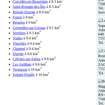
*
Corcelles-en-Beaujolais
à 8.3 km
716
*
Saint-Romain-des-Îles
à 8.5 km
Tel.
*
Régnié-Durette
à 8.9 km
Serv
*
Fuissé
à 9 km
*
Beaujeu
à 9 km
Supe
*
Germolles-sur-Grosne
à 9.1 km
Adre
*
Serrières
à 9.3 km
640 
*
Trades
à 9.4 km
715
*
Tel.
Vinzelles
à 9.4 km
*
Chaintré
à 9.4 km
*
Durette
à 9.6 km
Rest
*
Crêches-sur-Saône
à 9.6 km
Adre
*
Les Ardillats
à 9.6 km
ZAC
*
715
Vergisson
à 10 km
Tel.
*
Solutré-Pouilly
à 10 km
Maga
Adre
RN 6
716
Tel.