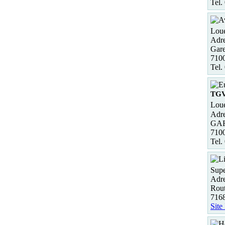
Tel.
Loue
Adre
Gare
710
Tel.
TG
Loue
Adre
GA
710
Tel.
Supe
Adre
Rout
7168
Site