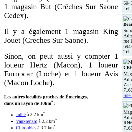
694
1 magasin But (Crêches Sur Saone
Tel.
Cedex).
Bea
Il y a également 1 magasin King
Supe
Adre
Jouet (Creches Sur Saone).
rue 
694
Tel.
Sinon, on peut aussi y compter 1
loueur Hertz (Macon), 1 loueur
CR
Europcar (Loche) et 1 loueur Avis
Maga
Adre
(Macon Loche).
Zac 
716
Site
Les autres localités proches de Émeringes,
*
dans un rayon de 10km
:
Maga
*
Jullié
à 2.2 km
Adre
*
Vauxrenard
à 2.2 km
RN6
*
Chiroubles
à 3.7 km
716