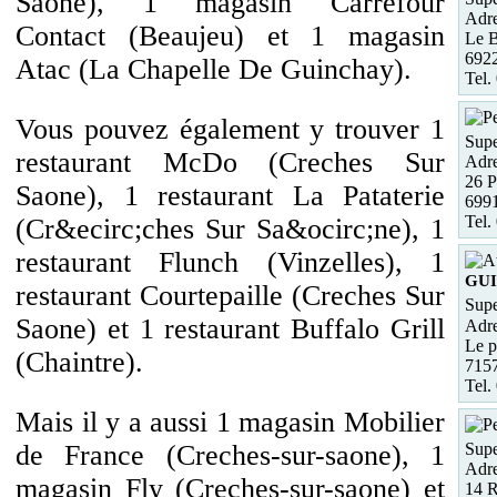
Saone), 1 magasin Carrefour
Adre
Contact (Beaujeu) et 1 magasin
Le B
6922
Atac (La Chapelle De Guinchay).
Tel.
Vous pouvez également y trouver 1
Supe
restaurant McDo (Creches Sur
Adre
26 P
Saone), 1 restaurant La Pataterie
6991
Tel.
(Cr&ecirc;ches Sur Sa&ocirc;ne), 1
restaurant Flunch (Vinzelles), 1
GU
restaurant Courtepaille (Creches Sur
Supe
Saone) et 1 restaurant Buffalo Grill
Adre
Le p
(Chaintre).
715
Tel.
Mais il y a aussi 1 magasin Mobilier
Supe
de France (Creches-sur-saone), 1
Adre
magasin Fly (Creches-sur-saone) et
14 R