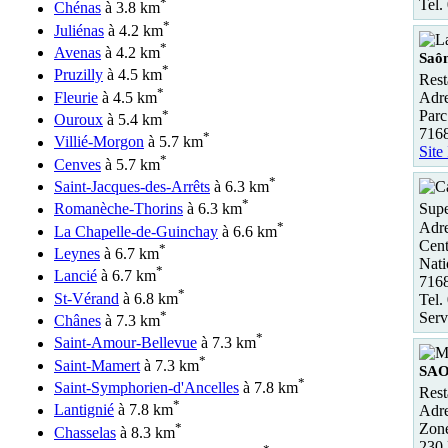
*
Tel.
Chénas
à 3.8 km
*
Juliénas
à 4.2 km
*
Avenas
à 4.2 km
Saô
*
Pruzilly
à 4.5 km
Rest
*
Fleurie
à 4.5 km
Adre
*
Parc
Ouroux
à 5.4 km
716
*
Villié-Morgon
à 5.7 km
Site
*
Cenves
à 5.7 km
*
Saint-Jacques-des-Arrêts
à 6.3 km
*
Romanèche-Thorins
à 6.3 km
Supe
*
Adre
La Chapelle-de-Guinchay
à 6.6 km
Cent
*
Leynes
à 6.7 km
Nati
*
Lancié
à 6.7 km
716
*
St-Vérand
à 6.8 km
Tel.
*
Serv
Chânes
à 7.3 km
*
Saint-Amour-Bellevue
à 7.3 km
*
Saint-Mamert
à 7.3 km
SA
*
Saint-Symphorien-d'Ancelles
à 7.8 km
Rest
*
Lantignié
à 7.8 km
Adre
*
Zone
Chasselas
à 8.3 km
230