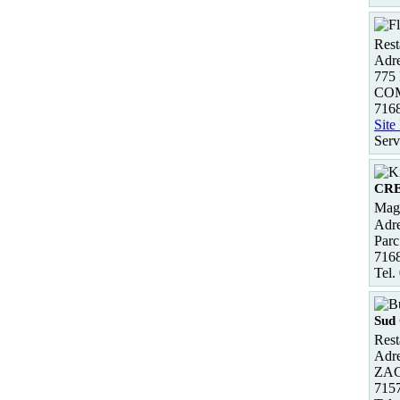
Rest
Adre
775
CO
716
Site
Serv
CRE
Maga
Adre
Parc
716
Tel.
Sud 
Rest
Adre
ZAC
715