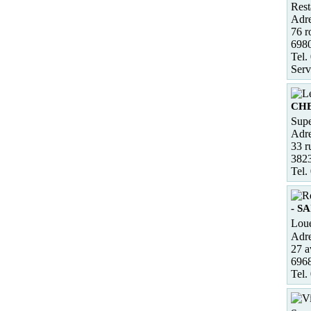
Rest
Adre
76 r
6980
Tel.
Serv
CH
Supe
Adre
33 r
382
Tel.
- S
Loue
Adre
27 a
696
Tel.