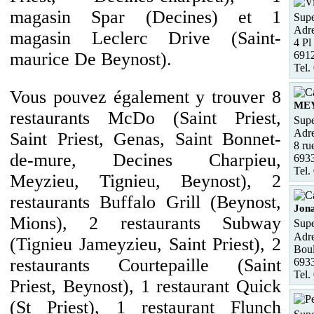
magasin Spar (Decines) et 1
Supe
Adre
magasin Leclerc Drive (Saint-
4 Pl
6912
maurice De Beynost).
Tel.
Vous pouvez également y trouver 8
ME
restaurants McDo (Saint Priest,
Supe
Adre
Saint Priest, Genas, Saint Bonnet-
8 ru
de-mure, Decines Charpieu,
693
Tel.
Meyzieu, Tignieu, Beynost), 2
restaurants Buffalo Grill (Beynost,
Jon
Mions), 2 restaurants Subway
Supe
Adre
(Tignieu Jameyzieu, Saint Priest), 2
Boul
restaurants Courtepaille (Saint
693
Tel.
Priest, Beynost), 1 restaurant Quick
(St Priest), 1 restaurant Flunch