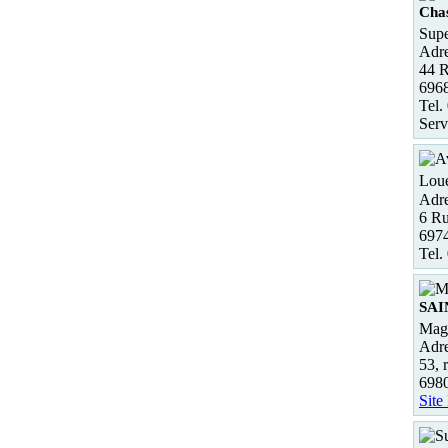
Chas
Supe
Adre
44 
696
Tel.
Serv
Loue
Adre
6 Ru
697
Tel.
SAI
Maga
Adre
53, 
698
Site