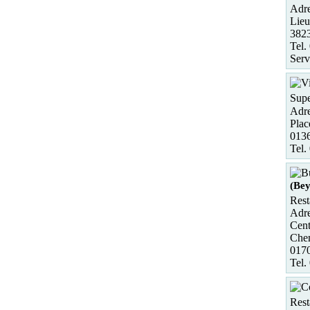
Adre
Lieu
382
Tel.
Serv
Supe
Adre
Plac
013
Tel.
(Bey
Rest
Adre
Cent
Chem
017
Tel.
Rest