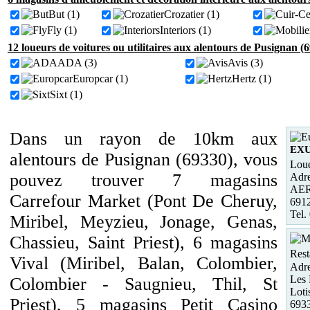
But (1)
Crozatier (1)
Fly (1)
Interiors (1)
12 loueurs de voitures ou utilitaires aux alentours de Pusignan (
ADA (3)
Avis (3)
Europcar (1)
Hertz (1)
Sixt (1)
Dans un rayon de 10km aux
EX
alentours de Pusignan (69330), vous
Loue
pouvez trouver 7 magasins
Adre
AE
Carrefour Market (Pont De Cheruy,
691
Tel.
Miribel, Meyzieu, Jonage, Genas,
Chassieu, Saint Priest), 6 magasins
Rest
Vival (Miribel, Balan, Colombier,
Adre
Les 
Colombier - Saugnieu, Thil, St
Loti
Priest), 5 magasins Petit Casino
693