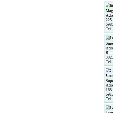
Maga
Adre
225 
6980
Tel.
Supe
Adre
Rue 
382
Tel.
Expr
Supe
Adre
168 
6915
Tel.
Jam