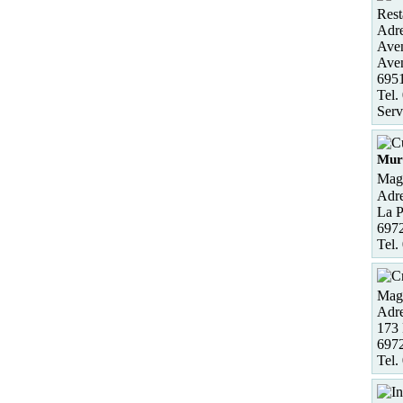
Rest
Adre
Ave
Aven
695
Tel.
Serv
Mur
Maga
Adre
La P
6972
Tel.
Maga
Adre
173
697
Tel.