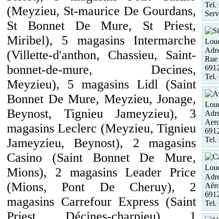
Tel.
(Meyzieu, St-maurice De Gourdans,
Serv
St Bonnet De Mure, St Priest,
Miribel), 5 magasins Intermarche
Loue
Adre
(Villette-d'anthon, Chassieu, Saint-
Rue 
bonnet-de-mure, Decines,
6912
Tel.
Meyzieu), 5 magasins Lidl (Saint
Bonnet De Mure, Meyzieu, Jonage,
Loue
Beynost, Tignieu Jameyzieu), 3
Adre
Aero
magasins Leclerc (Meyzieu, Tignieu
6912
Tel.
Jameyzieu, Beynost), 2 magasins
Casino (Saint Bonnet De Mure,
Loue
Mions), 2 magasins Leader Price
Adre
(Mions, Pont De Cheruy), 2
Aéro
691
magasins Carrefour Express (Saint
Tel.
Priest, Décines-charpieu), 1