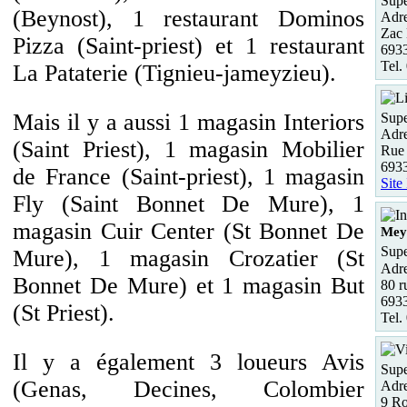
Supe
(Beynost), 1 restaurant Dominos
Adre
Zac 
Pizza (Saint-priest) et 1 restaurant
693
Tel.
La Pataterie (Tignieu-jameyzieu).
Mais il y a aussi 1 magasin Interiors
Supe
Adre
(Saint Priest), 1 magasin Mobilier
Rue 
693
de France (Saint-priest), 1 magasin
Site
Fly (Saint Bonnet De Mure), 1
magasin Cuir Center (St Bonnet De
Mey
Supe
Mure), 1 magasin Crozatier (St
Adre
Bonnet De Mure) et 1 magasin But
80 r
693
(St Priest).
Tel.
Il y a également 3 loueurs Avis
Supe
(Genas, Decines, Colombier
Adre
9 Ro