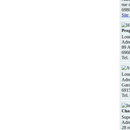
rue 
6980
Site
Pro
Loue
Adre
89 A
6968
Tel.
Loue
Adre
Gara
691
Tel.
Chas
Supe
Adre
28 r