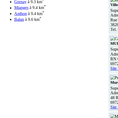
*
Grenay
à 9.3 km
Vill
*
Mianges
à 9.4 km
Supe
*
Anthon
à 9.4 km
Adre
*
Balan
à 9.6 km
Rue
3828
Tel.
MU
Supe
Adre
RN 
697
Site
Mur
Supe
Adre
48 R
697
Site