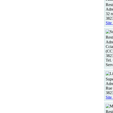
Rest
Adre
32 r
382
Site
Rest
Adre
Ccia
(CC
3823
Tel.
Serv
Supe
Adre
Rue
3823
Site
Rest