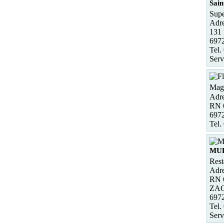
Sain
Supe
Adre
131 
6972
Tel.
Serv
Maga
Adre
RN 6
697
Tel.
MU
Rest
Adre
RN 
ZAC 
697
Tel.
Serv