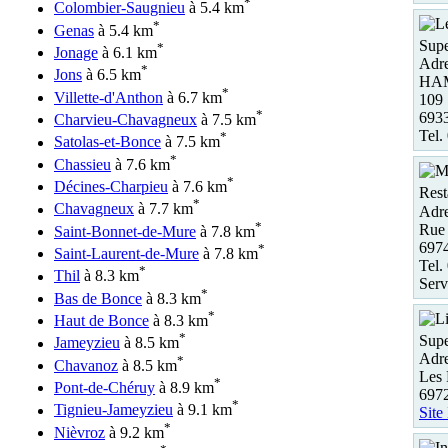
*
Colombier-Saugnieu
à 5.4 km
*
Genas
à 5.4 km
Supe
*
Jonage
à 6.1 km
Adre
*
Jons
à 6.5 km
HAM
*
Villette-d'Anthon
à 6.7 km
109
*
693
Charvieu-Chavagneux
à 7.5 km
Tel.
*
Satolas-et-Bonce
à 7.5 km
*
Chassieu
à 7.6 km
*
Décines-Charpieu
à 7.6 km
Rest
*
Chavagneux
à 7.7 km
Adre
*
Rue 
Saint-Bonnet-de-Mure
à 7.8 km
697
*
Saint-Laurent-de-Mure
à 7.8 km
Tel.
*
Thil
à 8.3 km
Serv
*
Bas de Bonce
à 8.3 km
*
Haut de Bonce
à 8.3 km
*
Supe
Jameyzieu
à 8.5 km
Adre
*
Chavanoz
à 8.5 km
Les 
*
Pont-de-Chéruy
à 8.9 km
6972
*
Tignieu-Jameyzieu
à 9.1 km
Site
*
Nièvroz
à 9.2 km