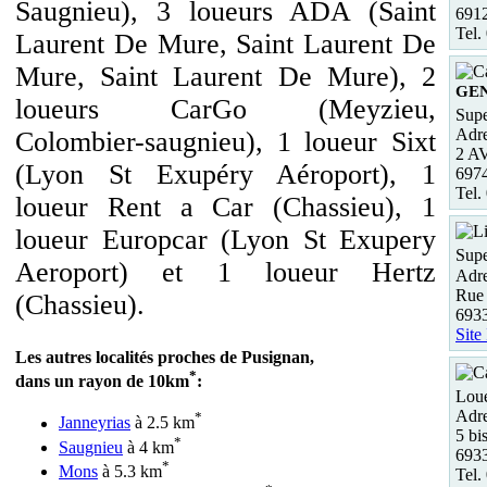
Saugnieu), 3 loueurs ADA (Saint
691
Tel.
Laurent De Mure, Saint Laurent De
Mure, Saint Laurent De Mure), 2
GE
loueurs CarGo (Meyzieu,
Supe
Adre
Colombier-saugnieu), 1 loueur Sixt
2 
(Lyon St Exupéry Aéroport), 1
697
Tel.
loueur Rent a Car (Chassieu), 1
loueur Europcar (Lyon St Exupery
Supe
Aeroport) et 1 loueur Hertz
Adre
Rue
(Chassieu).
693
Site
Les autres localités proches de Pusignan,
*
dans un rayon de 10km
:
Loue
Adre
*
Janneyrias
à 2.5 km
5 bi
*
Saugnieu
à 4 km
693
*
Mons
à 5.3 km
Tel.