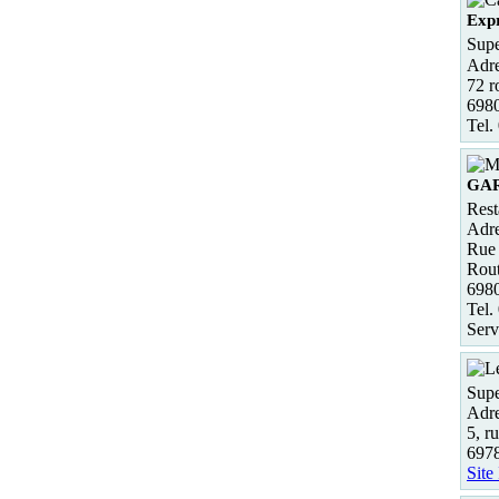
Expr
Supe
Adre
72 r
698
Tel.
GA
Rest
Adre
Rue 
Rout
698
Tel.
Serv
Supe
Adre
5, r
697
Site