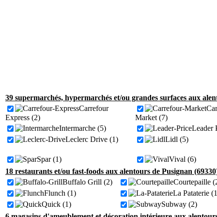
39 supermarchés, hypermarchés et/ou grandes surfaces aux alen
Carrefour
Car
Express (2)
Market (7)
Intermarche (5)
Leader P
Leclerc Drive (1)
Lidl (5)
Spar (1)
Vival (6)
18 restaurants et/ou fast-foods aux alentours de Pusignan (69330
Buffalo Grill (2)
Courtepaille (
Flunch (1)
La Pataterie (1
Quick (1)
Subway (2)
6 magasins d'ameublement et décoration intérieure aux alentour