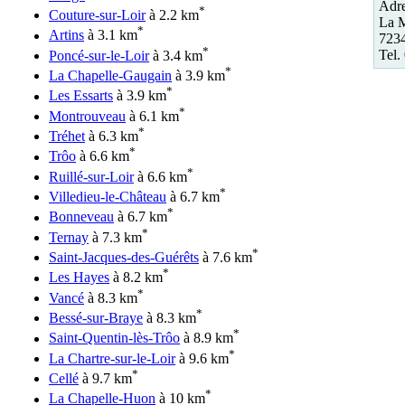
Adre
*
Couture-sur-Loir
à 2.2 km
La M
*
Artins
à 3.1 km
7234
*
Tel.
Poncé-sur-le-Loir
à 3.4 km
*
La Chapelle-Gaugain
à 3.9 km
*
Les Essarts
à 3.9 km
*
Montrouveau
à 6.1 km
*
Tréhet
à 6.3 km
*
Trôo
à 6.6 km
*
Ruillé-sur-Loir
à 6.6 km
*
Villedieu-le-Château
à 6.7 km
*
Bonneveau
à 6.7 km
*
Ternay
à 7.3 km
*
Saint-Jacques-des-Guérêts
à 7.6 km
*
Les Hayes
à 8.2 km
*
Vancé
à 8.3 km
*
Bessé-sur-Braye
à 8.3 km
*
Saint-Quentin-lès-Trôo
à 8.9 km
*
La Chartre-sur-le-Loir
à 9.6 km
*
Cellé
à 9.7 km
*
La Chapelle-Huon
à 10 km