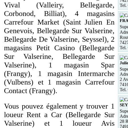
742
Vival (Valleiry, Bellegarde,
Tel.
Corbonod, Billiat), 4 magasins
Carrefour Market (Saint Julien En
FR
Supe
Genevois, Bellegarde Sur Valserine,
Adre
Rou
Bellegarde De Valserine, Seyssel), 2
742
magasins Petit Casino (Bellegarde
Tel.
Sur Valserine, Bellegarde Sur
Juli
Valserine), 1 magasin Spar
Supe
(Frangy), 1 magasin Intermarche
Adre
2 Av
(Vulbens) et 1 magasin Carrefour
741
Contact (Frangy).
Tel.
Vous pouvez également y trouver 1
SEY
Supe
loueur Rent a Car (Bellegarde Sur
Adre
28 R
Valserine) et 1 loueur Avis
749