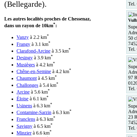
(Bellegarde).
Tel.
Les autres localités proches de Chessenaz,
Vul
*
dans un rayon de 10km
:
Supe
Adre
*
Vanzy
à 2.2 km
50 
*
745
Frangy
à 3.1 km
Tel.
*
Clarafond-Arcine
à 3.5 km
*
Desingy
à 3.9 km
*
Musièges
à 4.2 km
Supe
*
Chêne-en-Semine
à 4.2 km
Adre
*
97 R
Chaumont
à 4.5 km
0120
*
Challonges
à 5.4 km
Tel.
*
Arcine
à 5.6 km
*
Éloise
à 6.1 km
*
Usinens
à 6.3 km
Supe
*
Adre
Contamine-Sarzin
à 6.3 km
23 R
*
Franclens
à 6.3 km
7452
*
Savigny
à 6.5 km
Tel.
*
Minzier
à 6.6 km