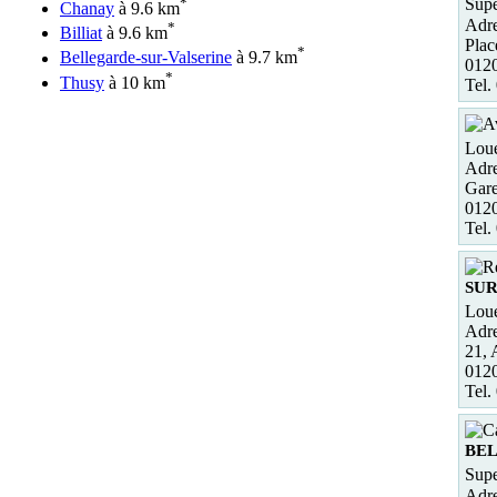
*
Supe
Chanay
à 9.6 km
Adre
*
Billiat
à 9.6 km
Plac
*
Bellegarde-sur-Valserine
à 9.7 km
0120
*
Thusy
à 10 km
Tel.
Loue
Adre
Gare
0120
Tel.
SUR
Loue
Adre
21, 
012
Tel.
BEL
Supe
Adre