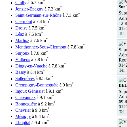
*
Chilly
à 6.7 km
Sur 
*
Jonzier-Épagny
à 7.3 km
Supe
*
Saint-Germain-sur-Rhône
à 7.3 km
Adre
*
Clermont
à 7.4 km
12 R
*
Droisy
à 7.5 km
0120
*
Tel.
Léaz
à 7.5 km
*
Marlioz
à 7.6 km
*
Menthonnex-Sous-Clermont
à 7.8 km
Sup
*
Surjoux
à 7.8 km
Adre
*
Vulbens
à 7.8 km
Rout
*
014
Dingy-en-Vuache
à 7.8 km
Tel.
*
Bassy
à 8.4 km
*
Sallenôves
à 8.5 km
*
Crempigny-Bonneguête
à 9 km
BEL
*
Injoux Génissiat
à 9.1 km
Sup
*
Adre
Chavannaz
à 9.1 km
69 
*
Bonneguête
à 9.2 km
012
*
Chevrier
à 9.3 km
Tel.
*
Mésigny
à 9.4 km
*
Lhôpital
à 9.4 km