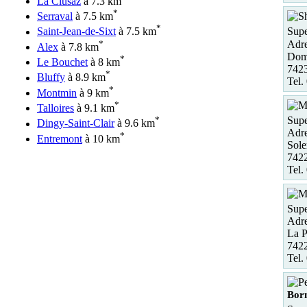
La Clusaz
à 7.3 km
*
Serraval
à 7.5 km
*
Saint-Jean-de-Sixt
à 7.5 km
Supe
*
Adre
Alex
à 7.8 km
Doma
*
Le Bouchet
à 8 km
742
*
Bluffy
à 8.9 km
Tel.
*
Montmin
à 9 km
*
Talloires
à 9.1 km
Supe
*
Dingy-Saint-Clair
à 9.6 km
Adre
*
Entremont
à 10 km
Sole
7422
Tel.
Supe
Adre
La P
7422
Tel.
Bor