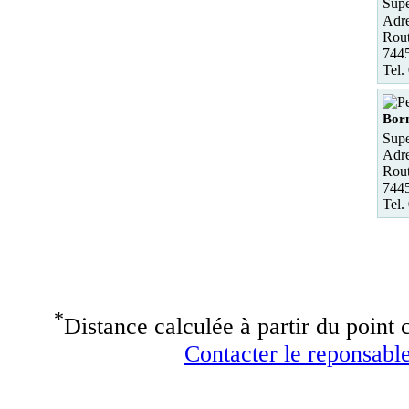
Supe
Adre
Rout
744
Tel.
Bor
Supe
Adre
Rout
744
Tel.
*
Distance calculée à partir du point c
Contacter le reponsable