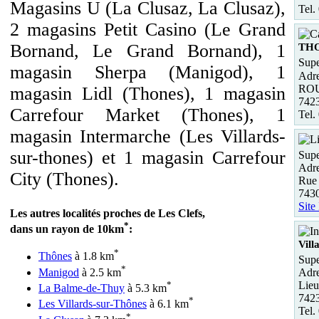
Magasins U (La Clusaz, La Clusaz),
Tel.
2 magasins Petit Casino (Le Grand
Bornand, Le Grand Bornand), 1
TH
Supe
magasin Sherpa (Manigod), 1
Adre
ROU
magasin Lidl (Thones), 1 magasin
742
Carrefour Market (Thones), 1
Tel.
magasin Intermarche (Les Villards-
sur-thones) et 1 magasin Carrefour
Supe
Adre
City (Thones).
Rue 
743
Site
Les autres localités proches de Les Clefs,
*
dans un rayon de 10km
:
Vill
*
Thônes
à 1.8 km
Supe
*
Manigod
à 2.5 km
Adre
*
Lieu
La Balme-de-Thuy
à 5.3 km
7423
*
Les Villards-sur-Thônes
à 6.1 km
Tel.
*