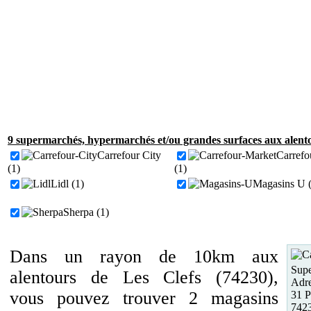
9 supermarchés, hypermarchés et/ou grandes surfaces aux alento
Carrefour City
Carrefo
(1)
(1)
Lidl (1)
Magasins U (
Sherpa (1)
Dans un rayon de 10km aux
Supe
alentours de Les Clefs (74230),
Adre
vous pouvez trouver 2 magasins
31 P
742