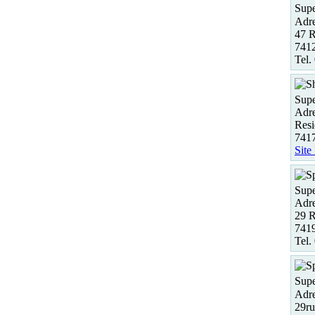
Supe
Adre
47 R
741
Tel.
Supe
Adre
Resi
7417
Site
Supe
Adre
29 R
7419
Tel.
Supe
Adre
29ru