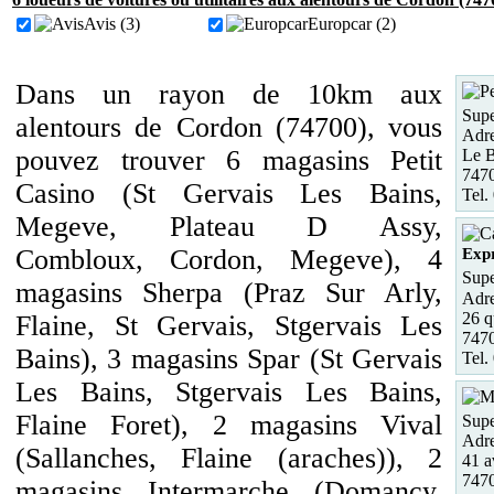
Avis (3)
Europcar (2)
Dans un rayon de 10km aux
Supe
alentours de Cordon (74700), vous
Adre
pouvez trouver 6 magasins Petit
Le B
747
Casino (St Gervais Les Bains,
Tel.
Megeve, Plateau D Assy,
Combloux, Cordon, Megeve), 4
Expr
Supe
magasins Sherpa (Praz Sur Arly,
Adre
26 q
Flaine, St Gervais, Stgervais Les
7470
Bains), 3 magasins Spar (St Gervais
Tel.
Les Bains, Stgervais Les Bains,
Flaine Foret), 2 magasins Vival
Supe
Adre
(Sallanches, Flaine (araches)), 2
41 a
747
magasins Intermarche (Domancy,