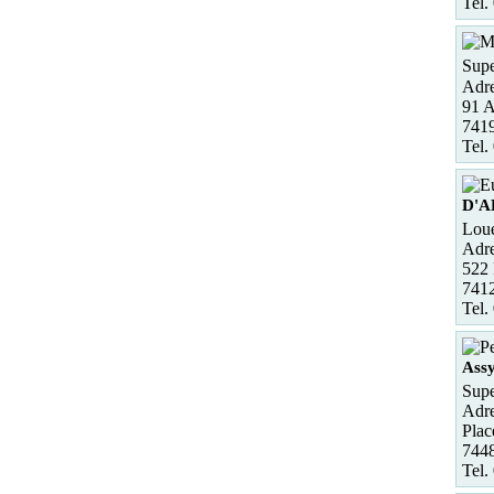
Tel.
Supe
Adre
91 A
741
Tel.
D'A
Loue
Adre
522
741
Tel.
Ass
Supe
Adre
Plac
7448
Tel.