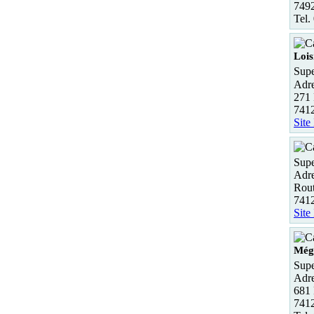
749
Tel.
Lois
Supe
Adre
271 
741
Site
Supe
Adre
Rout
741
Site
Még
Supe
Adre
681 
741