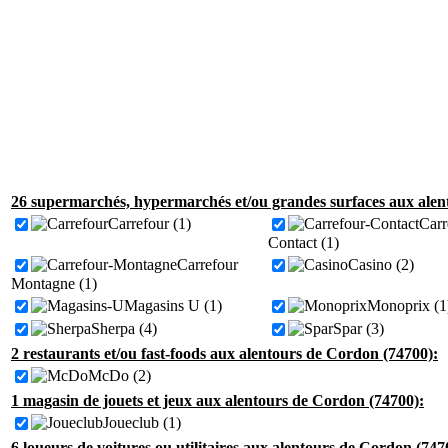
26 supermarchés, hypermarchés et/ou grandes surfaces aux alen
Carrefour (1)
Carr
Contact (1)
Carrefour
Casino (2)
Montagne (1)
Magasins U (1)
Monoprix (1
Sherpa (4)
Spar (3)
2 restaurants et/ou fast-foods aux alentours de Cordon (74700):
McDo (2)
1 magasin de jouets et jeux aux alentours de Cordon (74700):
Joueclub (1)
6 loueurs de voitures ou utilitaires aux alentours de Cordon (747