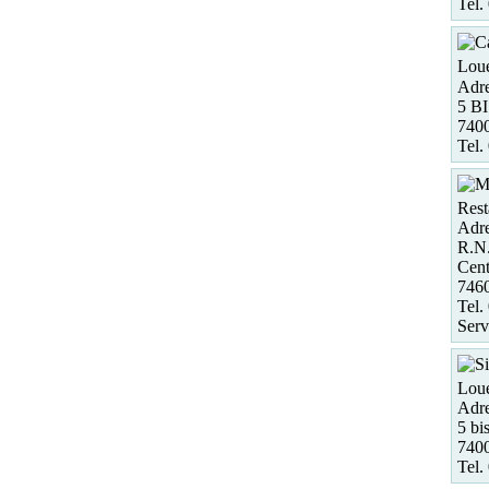
Tel.
Loue
Adre
5 B
740
Tel.
Rest
Adre
R.N
Cent
746
Tel.
Serv
Loue
Adre
5 bi
740
Tel.