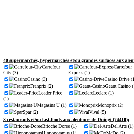
40 supermarchés, hypermarchés et/ou grandes surfaces aux alen
Carrefour
Carrefour
City (3)
Express (1)
Casino (3)
Casino Drive (
Franprix (2)
Geant Casino (
Leader Price
Leclerc (1)
(1)
Magasins U (1)
Monoprix (2)
Spar (2)
Vival (5)
8 restaurants et/ou fast-foods aux alentours de Duingt (74410):
Brioche Doree (1)
Del Arte (1)
Hippopotamus (1)
McDo (2)