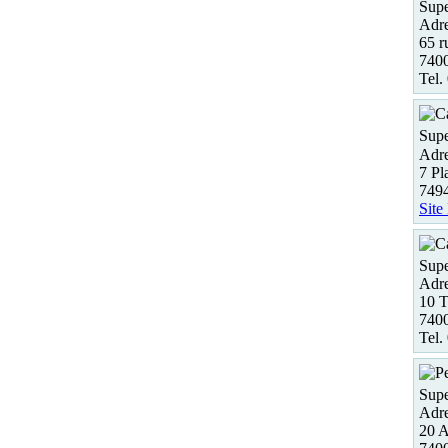
Supe
Adre
65 r
740
Tel.
Sup
Adre
7 Pl
749
Site
Supe
Adre
10 T
740
Tel.
Supe
Adre
20 A