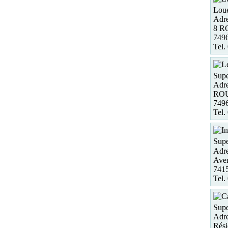
Loue
Adre
8 R
749
Tel.
Supe
Adre
RO
749
Tel.
Supe
Adre
Aven
741
Tel.
Supe
Adre
Rési