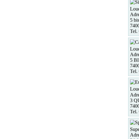
Loue
Adre
5 bi
740
Tel.
Loue
Adre
5 B
740
Tel.
Loue
Adre
3 
740
Tel.
Supe
Adre