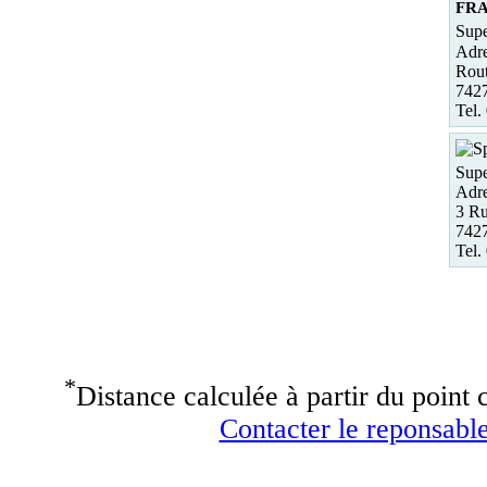
FR
Supe
Adre
Rou
742
Tel.
Supe
Adre
3 Ru
742
Tel.
*
Distance calculée à partir du point c
Contacter le reponsable