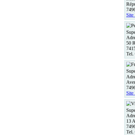
Rép
749
Site
Supe
Adre
50 R
741
Tel.
Supe
Adre
Aven
749
Site
Supe
Adre
13 A
7496
Tel.