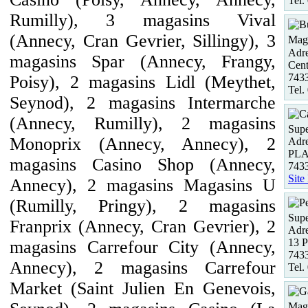
Tel.
Rumilly), 3 magasins Vival
(Annecy, Cran Gevrier, Sillingy), 3
Maga
Adre
magasins Spar (Annecy, Frangy,
Cent
7433
Poisy), 2 magasins Lidl (Meythet,
Tel.
Seynod), 2 magasins Intermarche
(Annecy, Rumilly), 2 magasins
Supe
Monoprix (Annecy, Annecy), 2
Adre
PL
magasins Casino Shop (Annecy,
743
Site
Annecy), 2 magasins Magasins U
(Rumilly, Pringy), 2 magasins
Supe
Franprix (Annecy, Cran Gevrier), 2
Adre
13 P
magasins Carrefour City (Annecy,
7433
Annecy), 2 magasins Carrefour
Tel.
Market (Saint Julien En Genevois,
Maga