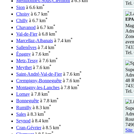
Menthonnex-Sous-Clermont
à 6.3 km
Tel.
*
Sion
à 6.6 km
*
Choisy
à 6.7 km
EP
*
Chilly
à 6.7 km
Maga
*
Chavanod
à 6.7 km
Adre
*
Val-de-Fier
à 6.8 km
Zon
*
Marcellaz-Albanais
à 7.4 km
aven
*
743
Sallenôves
à 7.4 km
Tel.
*
Épagny
à 7.6 km
*
Metz-Tessy
à 7.6 km
*
Meythet
à 7.6 km
Supe
*
Saint-André-Val-de-Fier
à 7.6 km
Adre
*
48 R
Crempigny-Bonneguête
à 7.6 km
7433
*
Montagny-les-Lanches
à 7.8 km
Tel.
*
Lornay
à 7.8 km
*
Bonneguête
à 7.8 km
*
Rumilly
à 8.3 km
Supe
*
Adre
Sales
à 8.3 km
Rout
*
Seynod
à 8.4 km
749
*
Cran-Gévrier
à 8.5 km
Site
*