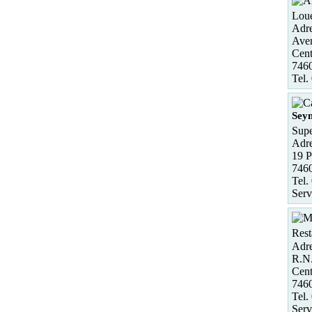
Loue
Adre
Aven
Cen
746
Tel.
Sey
Supe
Adre
19 P
746
Tel.
Serv
Rest
Adre
R.N
Cent
746
Tel.
Serv