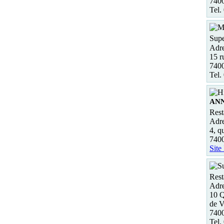
740
Tel.
Supe
Adre
15 r
740
Tel.
AN
Rest
Adre
4, q
740
Site
Rest
Adre
10 Q
de V
740
Tel.