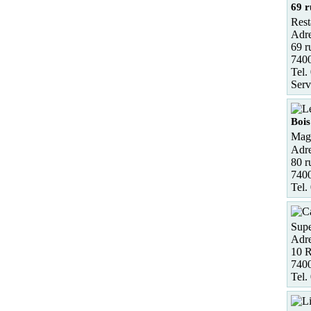
69 r
Rest
Adre
69 r
740
Tel.
Serv
Boi
Maga
Adre
80 r
740
Tel.
Sup
Adre
10 R
740
Tel.