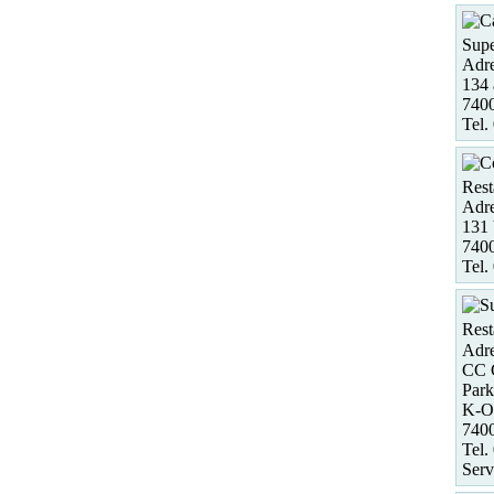
Supe
Adre
134 
740
Tel.
Rest
Adre
131 
740
Tel.
Rest
Adre
CC C
Park
K-O
740
Tel.
Serv