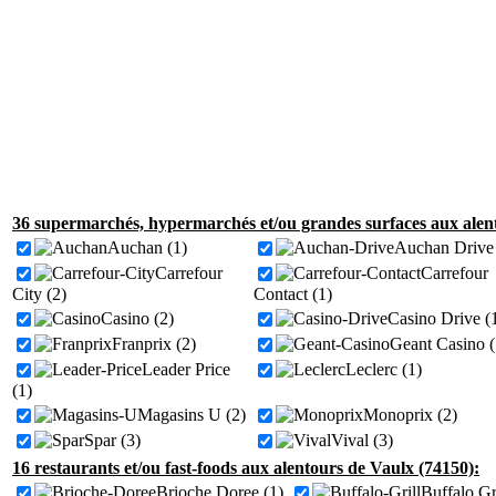
36 supermarchés, hypermarchés et/ou grandes surfaces aux alen
Auchan (1)
Auchan Drive 
Carrefour
Carrefour
City (2)
Contact (1)
Casino (2)
Casino Drive (
Franprix (2)
Geant Casino (
Leader Price
Leclerc (1)
(1)
Magasins U (2)
Monoprix (2)
Spar (3)
Vival (3)
16 restaurants et/ou fast-foods aux alentours de Vaulx (74150):
Brioche Doree (1)
Buffalo Gri