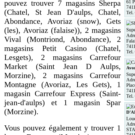
pouvez trouver 7 magasins Sherpa
61 P
7411
(Chatel, St Jean D'aulps, Chatel,
Tel.
Abondance, Avoriaz (snow), Gets
(les), Avoriaz (falaise)), 2 magasins
Supe
Adre
Vival (Montriond, Abondance), 2
Fala
7411
magasins Petit Casino (Chatel,
Tel.
Lesgets), 2 magasins Carrefour
Market (Saint Jean D Aulps,
Avo
Morzine), 2 magasins Carrefour
Supe
Adre
Montagne (Avoriaz, Les Gets), 1
Plac
741
magasin Carrefour Express (Saint-
Tel.
jean-d'aulps) et 1 magasin Spar
(Morzine).
D'A
Loue
Adre
Vous pouvez également y trouver 1
STA
741