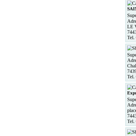
SAI
Supe
Adre
LE
744
Tel.
Supe
Adre
Chal
7439
Tel.
Expr
Supe
Adre
plac
7443
Tel.