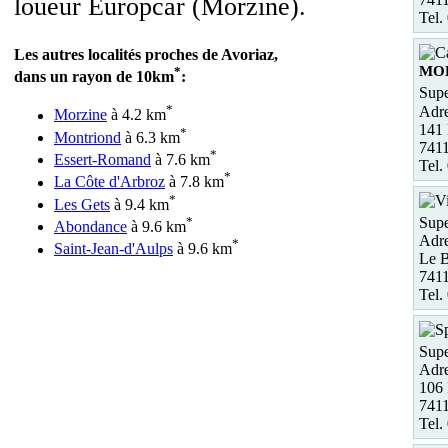
loueur Europcar (Morzine).
Tel.
Les autres localités proches de Avoriaz,
MO
*
dans un rayon de 10km
:
Supe
*
Adre
Morzine
à 4.2 km
141
*
Montriond
à 6.3 km
741
*
Essert-Romand
à 7.6 km
Tel.
*
La Côte d'Arbroz
à 7.8 km
*
Les Gets
à 9.4 km
*
Supe
Abondance
à 9.6 km
Adre
*
Saint-Jean-d'Aulps
à 9.6 km
Le B
741
Tel.
Supe
Adre
106 
741
Tel.