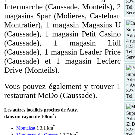
823
Intermarche (Caussade, Monteils), 2
Tel.
Serv
magasins Spar (Molieres, Castelnau
Montratier), 1 magasin Magasins U
Supe
(Caussade), 1 magasin Petit Casino
Adre
4 ru
(Caussade), 1 magasin Lidl
823
(Caussade), 1 magasin Leader Price
Tel.
Serv
(Caussade) et 1 magasin Leclerc
Drive (Monteils).
Supe
Adre
Vous pouvez également y trouver 1
4 Av
823
restaurant McDo (Caussade).
Tel.
Les autres localités proches de Auty,
Supe
*
dans un rayon de 10km
:
Adre
Zi 
*
Montalzat
à 3.1 km
823
*
Montpezat-de-Quercy
à 3.7 km
Tel.