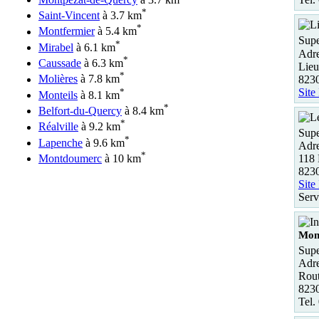
*
Saint-Vincent
à 3.7 km
*
Montfermier
à 5.4 km
Supe
*
Mirabel
à 6.1 km
Adre
*
Caussade
à 6.3 km
Lieu
*
Molières
à 7.8 km
823
*
Site
Monteils
à 8.1 km
*
Belfort-du-Quercy
à 8.4 km
*
Réalville
à 9.2 km
Supe
*
Lapenche
à 9.6 km
Adre
*
118 
Montdoumerc
à 10 km
8230
Site
Serv
Mont
Supe
Adre
Rout
8230
Tel.