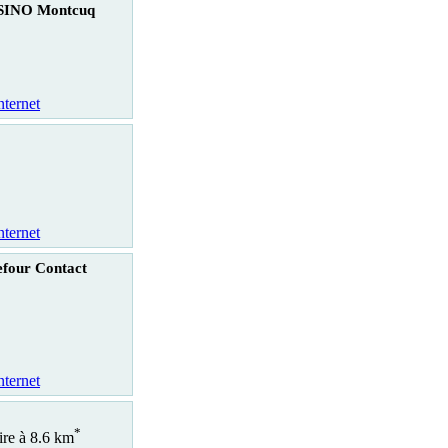
SINO Montcuq
nternet
nternet
four Contact
nternet
*
ire à 8.6 km