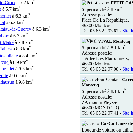
*
te-Croix
à 5.2 km
PETIT CA
*
*
x
à 5.7 km
Supermarché à 8 km
*
Adresse postale:
montet
à 6.3 km
Place De La Republique,
*
eil
à 6.3 km
46800 Montcuq
*
taigu-de-Quercy
à 6.3 km
Tel. 05 65 22 93 67 -
Site I
*
rbiac
à 6.7 km
*
VIVAL Montcuq
t-Matré
à 7.8 km
*
*
Supermarché à 8.1 km
failles
à 8.3 km
Adresse postale:
*
te-Juliette
à 8.4 km
1 Allee Des Marronniers,
*
tcuq
à 8.9 km
46800 Montcuq
*
tagudet
à 9.3 km
Tel. 05 65 22 97 08 -
Site I
*
erte
à 9.6 km
Carre
*
tlauzun
à 9.6 km
Montcuq
*
Supermarché à 8.1 km
Adresse postale:
ZA moulin Pleysse
46800 MONTCUQ
Tel. 05 65 22 97 41 -
Site I
CarGo Lauzerte
Loueur de voiture ou utilita