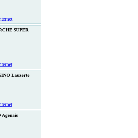
nternet
RCHE SUPER
nternet
INO Lauzerte
nternet
 Agenais