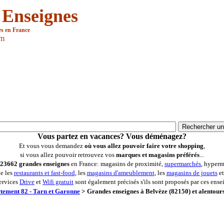
 Enseignes
es en France
om
Vous partez en vacances? Vous déménagez?
Et vous vous demandez
où vous allez pouvoir faire votre shopping
,
si vous allez pouvoir retrouvez vos
marques et magasins préférés
...
23662 grandes enseignes
en France: magasins de proximité,
supermarchés
, hyperm
ue les
restaurants et fast-food
, les
magasins d'ameublement
, les
magasins de jouets
et
ervices
Drive
et
Wifi gratuit
sont également précisés s'ils sont proposés par ces ense
tement 82 - Tarn et Garonne
>
Grandes enseignes à Belvèze (82150) et alentour