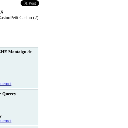
):
Petit Casino (2)
E Montaigu de
y
nternet
e Quercy
y
nternet