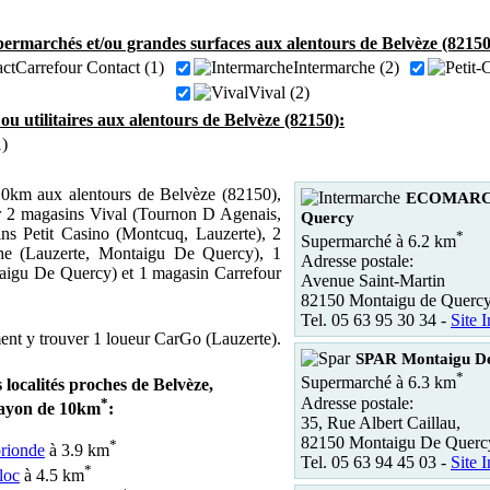
ermarchés et/ou grandes surfaces aux alentours de Belvèze (82150
Carrefour Contact (1)
Intermarche (2)
Vival (2)
 ou utilitaires aux alentours de Belvèze (82150):
)
0km aux alentours de Belvèze (82150),
ECOMARCH
r 2 magasins Vival (Tournon D Agenais,
Quercy
ns Petit Casino (Montcuq, Lauzerte), 2
*
Supermarché à 6.2 km
he (Lauzerte, Montaigu De Quercy), 1
Adresse postale:
aigu De Quercy) et 1 magasin Carrefour
Avenue Saint-Martin
82150 Montaigu de Querc
Tel. 05 63 95 30 34 -
Site I
nt y trouver 1 loueur CarGo (Lauzerte).
SPAR Montaigu D
*
Supermarché à 6.3 km
 localités proches de Belvèze,
Adresse postale:
*
rayon de 10km
:
35, Rue Albert Caillau,
82150 Montaigu De Querc
*
rionde
à 3.9 km
Tel. 05 63 94 45 03 -
Site I
*
loc
à 4.5 km