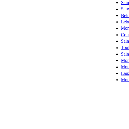
Sain
Sau
Bel
Lebr
Mon
Cou
Sain
Touf
Sain
Mon
Mon
Lauz
Mon