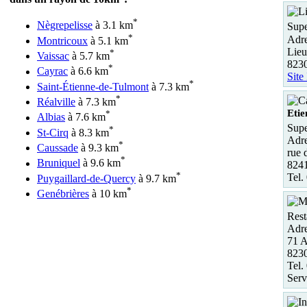
*
Nègrepelisse
à 3.1 km
Supe
*
Adre
Montricoux
à 5.1 km
Lieu
*
Vaissac
à 5.7 km
823
*
Cayrac
à 6.6 km
Site
*
Saint-Étienne-de-Tulmont
à 7.3 km
*
Réalville
à 7.3 km
Etie
*
Albias
à 7.6 km
Supe
*
St-Cirq
à 8.3 km
Adre
*
Caussade
à 9.3 km
rue 
*
Bruniquel
à 9.6 km
8241
*
Tel.
Puygaillard-de-Quercy
à 9.7 km
*
Genébrières
à 10 km
Rest
Adre
71 A
823
Tel.
Serv