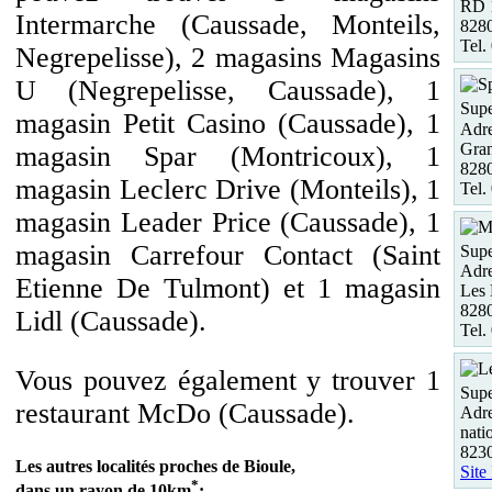
RD 
Intermarche (Caussade, Monteils,
8280
Tel.
Negrepelisse), 2 magasins Magasins
U (Negrepelisse, Caussade), 1
Supe
magasin Petit Casino (Caussade), 1
Adre
Gra
magasin Spar (Montricoux), 1
828
magasin Leclerc Drive (Monteils), 1
Tel.
magasin Leader Price (Caussade), 1
magasin Carrefour Contact (Saint
Supe
Adre
Etienne De Tulmont) et 1 magasin
Les 
8280
Lidl (Caussade).
Tel.
Vous pouvez également y trouver 1
Supe
restaurant McDo (Caussade).
Adre
nati
823
Les autres localités proches de Bioule,
Site
*
dans un rayon de 10km
: