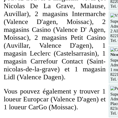
822
Nicolas De La Grave, Malause,
Tel.
Auvillar), 2 magasins Intermarche
(Valence D'agen, Moissac), 2
Supe
Adre
magasins Casino (Valence D' Agen,
2 Al
8221
Moissac), 2 magasins Petit Casino
Tel.
(Auvillar, Valence D'agen), 1
magasin Leclerc (Castelsarrasin), 1
Nico
magasin Carrefour Contact (Saint-
Supe
Adre
nicolas-de-la-grave) et 1 magasin
1 ro
8221
Lidl (Valence Dagen).
Tel.
Vous pouvez également y trouver 1
Supe
loueur Europcar (Valence D'agen) et
Adre
Plac
1 loueur CarGo (Moissac).
8234
Tel.