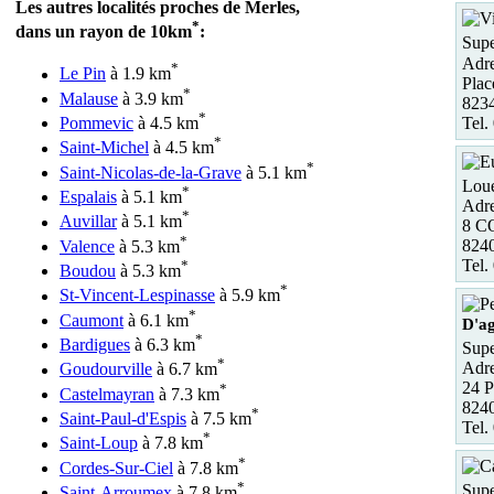
Les autres localités proches de Merles,
*
dans un rayon de 10km
:
Supe
Adre
*
Le Pin
à 1.9 km
Plac
*
Malause
à 3.9 km
8234
*
Tel.
Pommevic
à 4.5 km
*
Saint-Michel
à 4.5 km
*
Saint-Nicolas-de-la-Grave
à 5.1 km
Loue
*
Espalais
à 5.1 km
Adre
*
Auvillar
à 5.1 km
8 
*
824
Valence
à 5.3 km
Tel.
*
Boudou
à 5.3 km
*
St-Vincent-Lespinasse
à 5.9 km
*
Caumont
à 6.1 km
D'a
*
Bardigues
à 6.3 km
Supe
*
Adre
Goudourville
à 6.7 km
24 P
*
Castelmayran
à 7.3 km
8240
*
Saint-Paul-d'Espis
à 7.5 km
Tel.
*
Saint-Loup
à 7.8 km
*
Cordes-Sur-Ciel
à 7.8 km
*
Supe
Saint-Arroumex
à 7.8 km