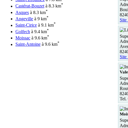
Adre
*
Castérat-Bouzet
à 8.3 km
Boul
*
Asques
à 8.3 km
824
*
Angeville
à 9 km
Site
*
Saint-Cirice
à 9.1 km
*
Golfech
à 9.4 km
Supe
*
Moissac
à 9.6 km
Adre
*
Saint-Antoine
à 9.6 km
Ave
824
Site
Vale
Supe
Adre
Rout
8240
Tel.
Moi
Supe
Adre