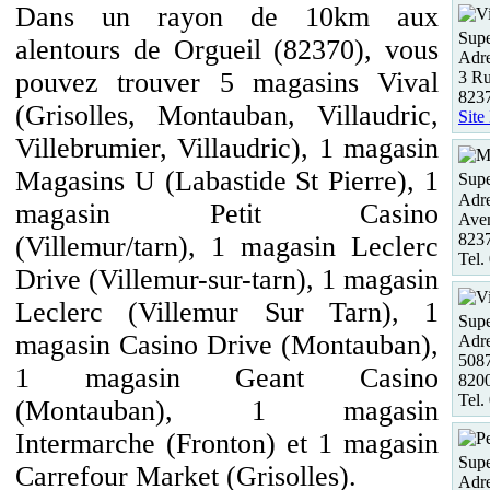
Dans un rayon de 10km aux
Supe
alentours de Orgueil (82370), vous
Adre
pouvez trouver 5 magasins Vival
3 Ru
8237
(Grisolles, Montauban, Villaudric,
Site
Villebrumier, Villaudric), 1 magasin
Magasins U (Labastide St Pierre), 1
Supe
Adre
magasin Petit Casino
Aven
8237
(Villemur/tarn), 1 magasin Leclerc
Tel.
Drive (Villemur-sur-tarn), 1 magasin
Leclerc (Villemur Sur Tarn), 1
Supe
magasin Casino Drive (Montauban),
Adre
5087
1 magasin Geant Casino
820
Tel.
(Montauban), 1 magasin
Intermarche (Fronton) et 1 magasin
Supe
Carrefour Market (Grisolles).
Adre