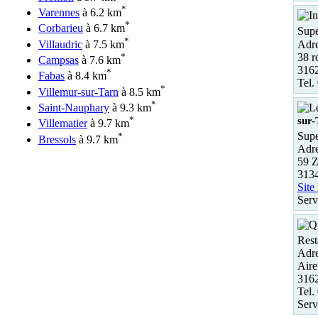
*
Varennes
à 6.2 km
*
Corbarieu
à 6.7 km
Supe
*
Adre
Villaudric
à 7.5 km
38 r
*
Campsas
à 7.6 km
3162
*
Fabas
à 8.4 km
Tel.
*
Villemur-sur-Tarn
à 8.5 km
*
Saint-Nauphary
à 9.3 km
*
sur-
Villematier
à 9.7 km
Supe
*
Bressols
à 9.7 km
Adre
59 
3134
Site
Serv
Rest
Adre
Aire
316
Tel.
Serv