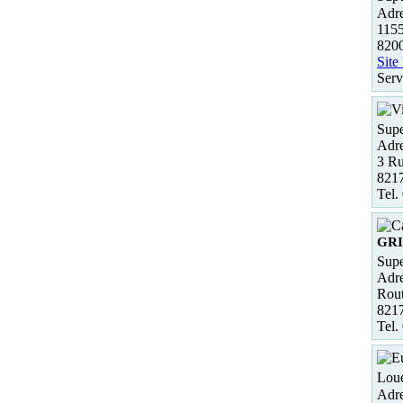
Adre
1155
820
Site
Serv
Supe
Adre
3 Ru
8217
Tel.
GRI
Supe
Adre
Rout
821
Tel.
Loue
Adre