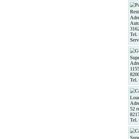
Rest
Adre
Aut
316
Tel.
Serv
Supe
Adre
1155
820
Tel.
Loue
Adre
52 r
8217
Tel.
Supe