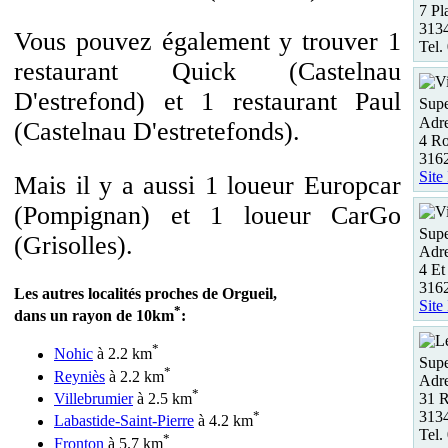
7 Pl
3134
Vous pouvez également y trouver 1
Tel.
restaurant Quick (Castelnau
D'estrefond) et 1 restaurant Paul
Supe
Adre
(Castelnau D'estretefonds).
4 Ro
3162
Site
Mais il y a aussi 1 loueur Europcar
(Pompignan) et 1 loueur CarGo
Supe
(Grisolles).
Adre
4 Et
3162
Les autres localités proches de Orgueil,
Site
*
dans un rayon de 10km
:
*
Nohic
à 2.2 km
Supe
*
Reyniès
à 2.2 km
Adre
*
31 
Villebrumier
à 2.5 km
313
*
Labastide-Saint-Pierre
à 4.2 km
Tel.
*
Fronton
à 5.7 km