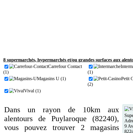
8 supermarchés, hypermarchés et/ou grandes surfaces aux alent
Carrefour Contact
Interm
(1)
(1)
Magasins U (1)
Petit 
(2)
Vival (1)
Dans un rayon de 10km aux
Supe
alentours de Puylaroque (82240),
Adre
vous pouvez trouver 2 magasins
9 Av
8224