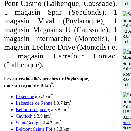
Petit Casino (Lalbenque, Caussade),
Tel.
1 magasin Spar (Septfonds), 1
magasin Vival (Puylaroque), 1
Supe
Adre
magasin Magasins U (Caussade), 1
72 A
8224
magasin Intermarche (Monteils), 1
Tel.
magasin Leclerc Drive (Monteils) et
1 magasin Carrefour Contact
Mont
(Lalbenque).
Supe
Adre
Rout
Les autres localités proches de Puylaroque,
8230
*
Tel.
dans un rayon de 10km
:
*
Lapenche
à 2.2 km
Supe
*
Labastide-de-Penne
à 3.7 km
Adre
*
Belfort-du-Quercy
à 3.8 km
118 
*
Cayriech
à 3.9 km
8230
*
Site
Saint-Georges
à 4.2 km
Serv
*
Belmont-Sainte-Foi
à 5.3 km