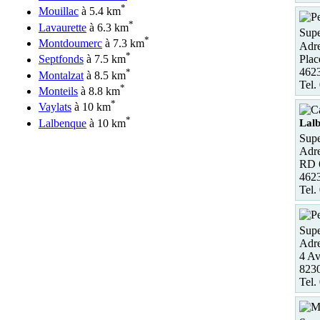
*
Mouillac
à 5.4 km
*
Lavaurette
à 6.3 km
Supe
*
Montdoumerc
à 7.3 km
Adre
*
Plac
Septfonds
à 7.5 km
462
*
Montalzat
à 8.5 km
Tel.
*
Monteils
à 8.8 km
*
Vaylats
à 10 km
*
Lal
Lalbenque
à 10 km
Supe
Adre
RD 6
462
Tel.
Supe
Adre
4 Av
823
Tel.