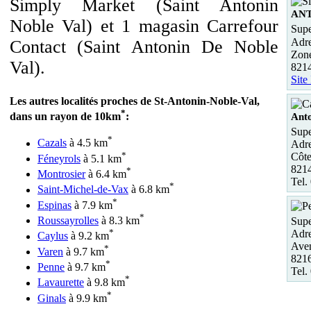
Simply Market (Saint Antonin
AN
Noble Val) et 1 magasin Carrefour
Supe
Adre
Contact (Saint Antonin De Noble
Zone
Val).
821
Site
Les autres localités proches de St-Antonin-Noble-Val,
*
dans un rayon de 10km
:
Anto
Supe
*
Cazals
à 4.5 km
Adre
*
Côte
Féneyrols
à 5.1 km
8214
*
Montrosier
à 6.4 km
Tel.
*
Saint-Michel-de-Vax
à 6.8 km
*
Espinas
à 7.9 km
*
Roussayrolles
à 8.3 km
Supe
*
Adre
Caylus
à 9.2 km
Aven
*
Varen
à 9.7 km
821
*
Penne
à 9.7 km
Tel.
*
Lavaurette
à 9.8 km
*
Ginals
à 9.9 km