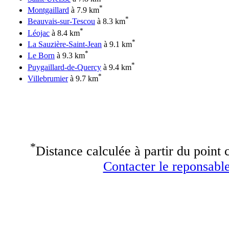
*
Montgaillard
à 7.9 km
*
Beauvais-sur-Tescou
à 8.3 km
*
Léojac
à 8.4 km
*
La Sauzière-Saint-Jean
à 9.1 km
*
Le Born
à 9.3 km
*
Puygaillard-de-Quercy
à 9.4 km
*
Villebrumier
à 9.7 km
*
Distance calculée à partir du point c
Contacter le reponsable