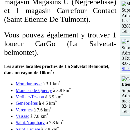
magasin Magasins U (Negrepelisse)
et 1 magasin Carrefour Contact
Supe
Adre
(Saint Etienne De Tulmont).
Les 
8280
Tel.
Vous pouvez également y trouver 1
loueur CarGo (La Salvetat-
Supe
belmontet).
Adre
3 Ru
8237
Les autres localités proches de La Salvetat-Belmontet,
Site
*
dans un rayon de 10km
:
*
Montdurausse
à 3.1 km
Etie
*
Monclar-de-Quercy
à 3.8 km
Supe
*
Adre
Verlhac-Tescou
à 3.9 km
rue 
*
Genébrières
à 4.5 km
8241
*
Varennes
à 7.6 km
Tel.
*
Vaissac
à 7.8 km
*
Saint-Nauphary
à 7.8 km
*
Saint-Urcisse
à 7.8 km