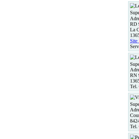
Supe
Adre
RD 
La 
136
Site
Serv
Supe
Adre
RN
13
Tel.
Supe
Adre
Cour
8424
Tel.