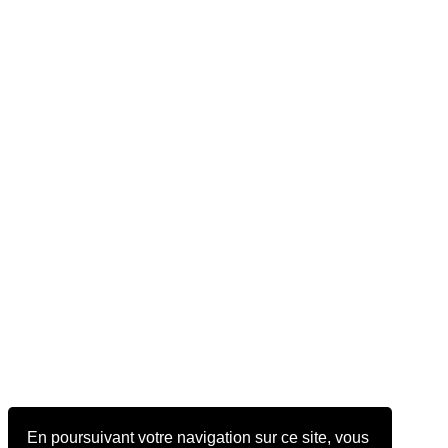
En poursuivant votre navigation sur ce site, vous