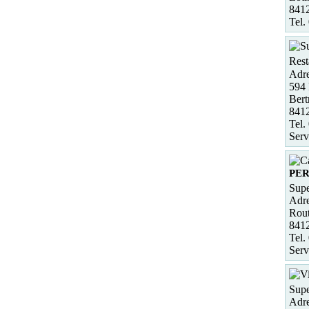
841
Tel.
Rest
Adre
594 
Bert
8412
Tel.
Serv
PER
Supe
Adre
Rout
841
Tel.
Serv
Supe
Adre