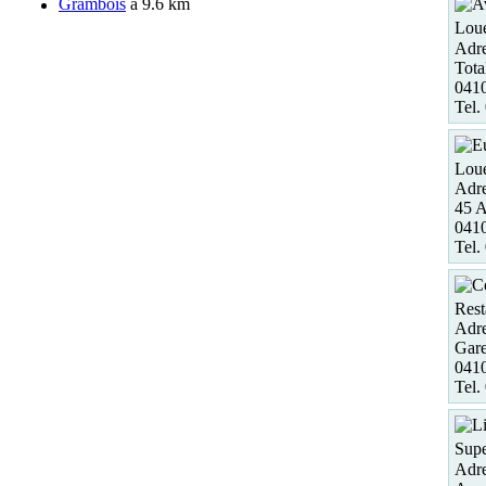
Grambois
à 9.6 km
Loue
Adre
Tota
041
Tel.
Loue
Adre
45
04
Tel.
Rest
Adre
Gare
04
Tel.
Sup
Adre