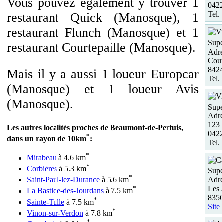
Vous pouvez également y trouver 1
0422
Tel.
restaurant Quick (Manosque), 1
restaurant Flunch (Manosque) et 1
Supe
restaurant Courtepaille (Manosque).
Adre
Cour
8424
Mais il y a aussi 1 loueur Europcar
Tel.
(Manosque) et 1 loueur Avis
(Manosque).
Supe
Adre
123 
Les autres localités proches de Beaumont-de-Pertuis,
0422
*
dans un rayon de 10km
:
Tel.
*
Mirabeau
à 4.6 km
*
Corbières
à 5.3 km
Supe
*
Adre
Saint-Paul-lez-Durance
à 5.6 km
Les 
*
La Bastide-des-Jourdans
à 7.5 km
835
*
Sainte-Tulle
à 7.5 km
Site
*
Vinon-sur-Verdon
à 7.8 km
*