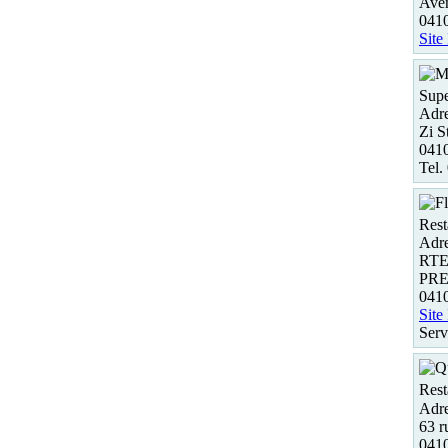
Aven
041
Site
Supe
Adre
Zi S
041
Tel.
Rest
Adre
RTE
PR
04
Site
Serv
Rest
Adre
63 r
04