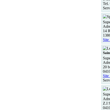
Tel.
Serv
Supe
Adre
14 R
1386
Site
Sain
Supe
Adre
20 b
041
Site
Serv
Supe
Adre
Z.I 
04