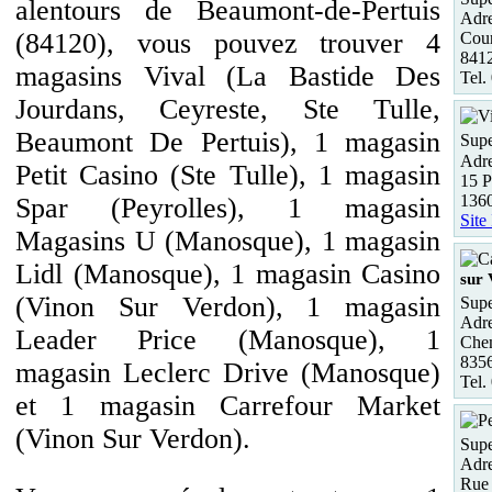
alentours de Beaumont-de-Pertuis
Adre
(84120), vous pouvez trouver 4
Cour
8412
magasins Vival (La Bastide Des
Tel.
Jourdans, Ceyreste, Ste Tulle,
Beaumont De Pertuis), 1 magasin
Supe
Adre
Petit Casino (Ste Tulle), 1 magasin
15 P
1360
Spar (Peyrolles), 1 magasin
Site
Magasins U (Manosque), 1 magasin
Lidl (Manosque), 1 magasin Casino
sur
(Vinon Sur Verdon), 1 magasin
Supe
Adre
Leader Price (Manosque), 1
Chem
8356
magasin Leclerc Drive (Manosque)
Tel.
et 1 magasin Carrefour Market
(Vinon Sur Verdon).
Supe
Adre
Rue 