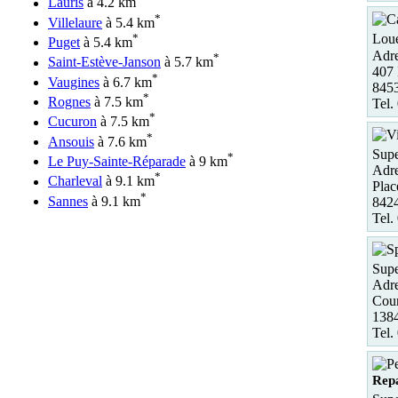
Lauris
à 4.2 km
*
Villelaure
à 5.4 km
*
Loue
Puget
à 5.4 km
Adre
*
Saint-Estève-Janson
à 5.7 km
407 
*
Vaugines
à 6.7 km
8453
*
Rognes
à 7.5 km
Tel.
*
Cucuron
à 7.5 km
*
Ansouis
à 7.6 km
Supe
*
Le Puy-Sainte-Réparade
à 9 km
Adre
*
Charleval
à 9.1 km
Plac
*
Sannes
à 9.1 km
842
Tel.
Supe
Adre
Cour
138
Tel.
Rep