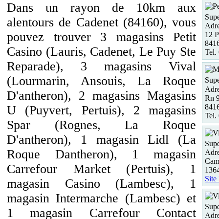
Dans un rayon de 10km aux
Supe
alentours de Cadenet (84160), vous
Adre
pouvez trouver 3 magasins Petit
12 P
841
Casino (Lauris, Cadenet, Le Puy Ste
Tel.
Reparade), 3 magasins Vival
(Lourmarin, Ansouis, La Roque
Supe
Adre
D'antheron), 2 magasins Magasins
Rn 
8416
U (Puyvert, Pertuis), 2 magasins
Tel.
Spar (Rognes, La Roque
D'antheron), 1 magasin Lidl (La
Supe
Roque Dantheron), 1 magasin
Adre
Camp
Carrefour Market (Pertuis), 1
1364
Site
magasin Casino (Lambesc), 1
magasin Intermarche (Lambesc) et
Supe
1 magasin Carrefour Contact
Adre