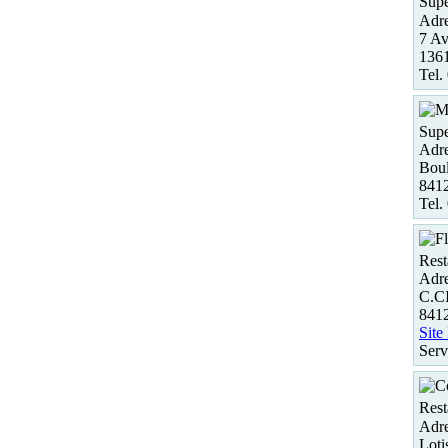
Supe
Adre
7 Av
1361
Tel.
Supe
Adre
Boul
8412
Tel.
Rest
Adre
C.C
841
Site
Serv
Rest
Adre
Loti