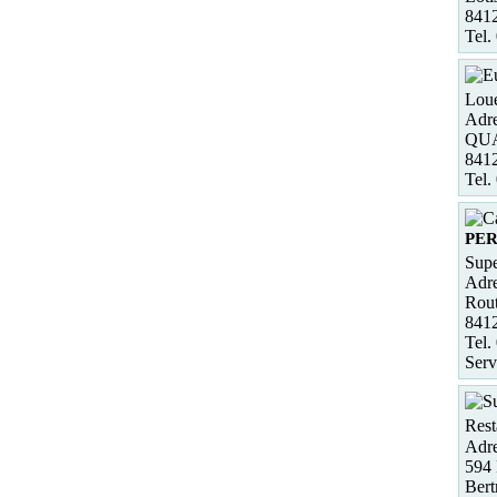
841
Tel.
Loue
Adre
QUA
841
Tel.
PER
Supe
Adre
Rout
841
Tel.
Serv
Rest
Adre
594 
Bert