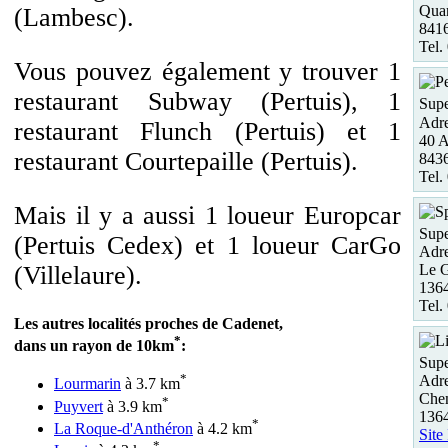
Quar
(Lambesc).
841
Tel.
Vous pouvez également y trouver 1
restaurant Subway (Pertuis), 1
Supe
Adre
restaurant Flunch (Pertuis) et 1
40 A
restaurant Courtepaille (Pertuis).
8436
Tel.
Mais il y a aussi 1 loueur Europcar
Supe
(Pertuis Cedex) et 1 loueur CarGo
Adre
Le G
(Villelaure).
1364
Tel.
Les autres localités proches de Cadenet,
*
dans un rayon de 10km
:
Supe
*
Adre
Lourmarin
à 3.7 km
Che
*
Puyvert
à 3.9 km
136
*
La Roque-d'Anthéron
à 4.2 km
Site
*