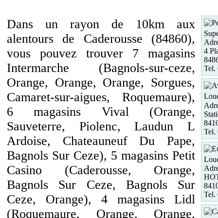
Dans un rayon de 10km aux
Supe
alentours de Caderousse (84860),
Adre
vous pouvez trouver 7 magasins
4 Pl
848
Intermarche (Bagnols-sur-ceze,
Tel.
Orange, Orange, Orange, Sorgues,
Camaret-sur-aigues, Roquemaure),
Loue
Adre
6 magasins Vival (Orange,
Stat
841
Sauveterre, Piolenc, Laudun L
Tel.
Ardoise, Chateauneuf Du Pape,
Bagnols Sur Ceze), 5 magasins Petit
Loue
Casino (Caderousse, Orange,
Adre
HOT
Bagnols Sur Ceze, Bagnols Sur
841
Tel.
Ceze, Orange), 4 magasins Lidl
(Roquemaure, Orange, Orange,