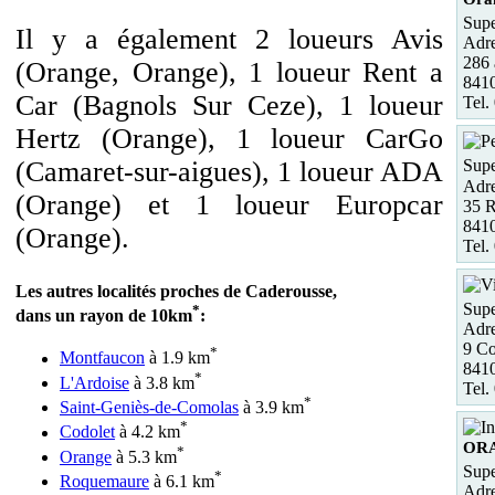
Supe
Il y a également 2 loueurs Avis
Adre
286 
(Orange, Orange), 1 loueur Rent a
841
Car (Bagnols Sur Ceze), 1 loueur
Tel.
Hertz (Orange), 1 loueur CarGo
(Camaret-sur-aigues), 1 loueur ADA
Supe
Adre
(Orange) et 1 loueur Europcar
35 R
841
(Orange).
Tel.
Les autres localités proches de Caderousse,
Supe
*
dans un rayon de 10km
:
Adre
9 Co
*
Montfaucon
à 1.9 km
841
*
L'Ardoise
à 3.8 km
Tel.
*
Saint-Geniès-de-Comolas
à 3.9 km
*
Codolet
à 4.2 km
OR
*
Orange
à 5.3 km
Supe
*
Roquemaure
à 6.1 km
Adre