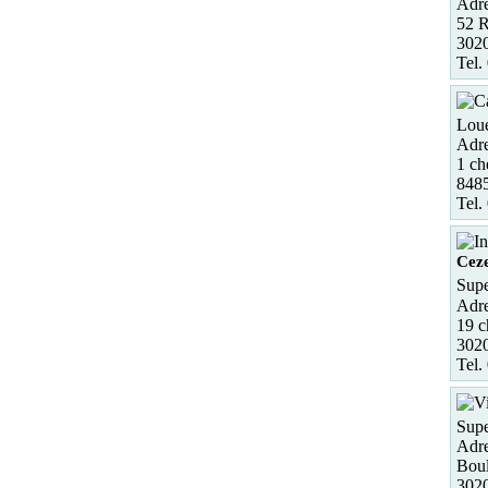
Adre
52 R
302
Tel.
Loue
Adre
1 ch
8485
Tel.
Cez
Supe
Adre
19 
3020
Tel.
Sup
Adre
Bou
3020