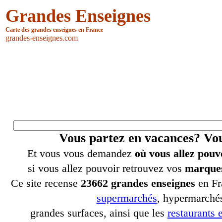
Grandes Enseignes
Carte des grandes enseignes en France
grandes-enseignes.com
Vous partez en vacances? V
Et vous vous demandez
où vous allez pouv
si vous allez pouvoir retrouvez vos
marques
Ce site recense
23662 grandes enseignes
en Fr
supermarchés
, hypermarchés
grandes surfaces, ainsi que les
restaurants e