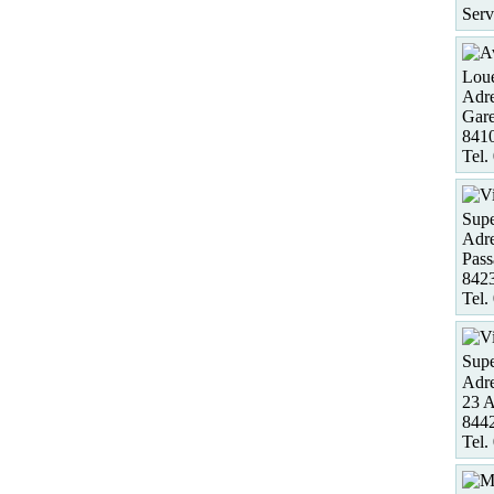
Serv
Loue
Adre
Gare
841
Tel.
Supe
Adre
Pass
842
Tel.
Supe
Adre
23 A
8442
Tel.