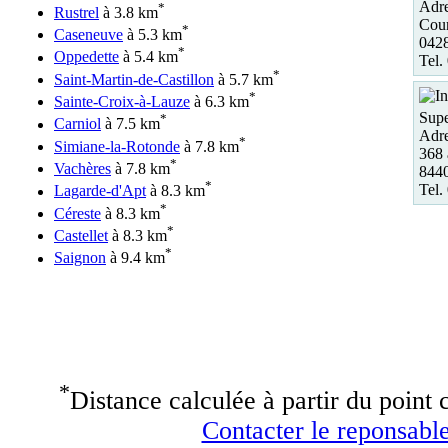
Adre
*
Rustrel
à 3.8 km
Cour
*
Caseneuve
à 5.3 km
0428
*
Oppedette
à 5.4 km
Tel.
*
Saint-Martin-de-Castillon
à 5.7 km
*
Sainte-Croix-à-Lauze
à 6.3 km
Supe
*
Carniol
à 7.5 km
Adre
*
Simiane-la-Rotonde
à 7.8 km
368 
*
Vachères
à 7.8 km
844
*
Tel.
Lagarde-d'Apt
à 8.3 km
*
Céreste
à 8.3 km
*
Castellet
à 8.3 km
*
Saignon
à 9.4 km
*
Distance calculée à partir du point c
Contacter le reponsable