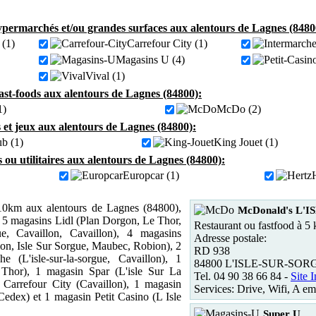
permarchés et/ou grandes surfaces aux alentours de Lagnes (8480
(1)
Carrefour City (1)
Magasins U (4)
Vival (1)
fast-foods aux alentours de Lagnes (84800):
1)
McDo (2)
 et jeux aux alentours de Lagnes (84800):
ub (1)
King Jouet (1)
s ou utilitaires aux alentours de Lagnes (84800):
Europcar (1)
0km aux alentours de Lagnes (84800),
McDonald's L'
 5 magasins Lidl (Plan Dorgon, Le Thor,
Restaurant ou fastfood à 5
e, Cavaillon, Cavaillon), 4 magasins
Adresse postale:
on, Isle Sur Sorgue, Maubec, Robion), 2
RD 938
e (L'isle-sur-la-sorgue, Cavaillon), 1
84800 L'ISLE-SUR-SO
Thor), 1 magasin Spar (L'isle Sur La
Tel. 04 90 38 66 84 -
Site I
 Carrefour City (Cavaillon), 1 magasin
Services: Drive, Wifi, A em
edex) et 1 magasin Petit Casino (L Isle
Super U