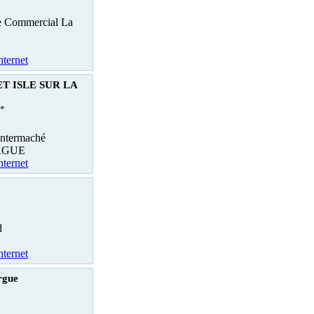
re Commercial La
nternet
T ISLE SUR LA
*
Intermaché
ORGUE
nternet
d
nternet
rgue