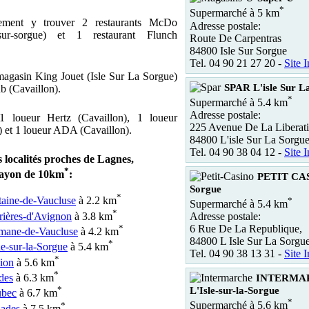
*
Supermarché à 5 km
ement y trouver 2 restaurants McDo
Adresse postale:
e-sur-sorgue) et 1 restaurant Flunch
Route De Carpentras
84800 Isle Sur Sorgue
Tel. 04 90 21 27 20 -
Site I
 magasin King Jouet (Isle Sur La Sorgue)
SPAR L'isle Sur L
b (Cavaillon).
*
Supermarché à 5.4 km
Adresse postale:
1 loueur Hertz (Cavaillon), 1 loueur
225 Avenue De La Liberati
) et 1 loueur ADA (Cavaillon).
84800 L'isle Sur La Sorgu
Tel. 04 90 38 04 12 -
Site I
 localités proches de Lagnes,
*
rayon de 10km
:
PETIT CAS
Sorgue
*
taine-de-Vaucluse
à 2.2 km
*
Supermarché à 5.4 km
*
rières-d'Avignon
à 3.8 km
Adresse postale:
*
6 Rue De La Republique,
mane-de-Vaucluse
à 4.2 km
84800 L Isle Sur La Sorgu
*
le-sur-la-Sorgue
à 5.4 km
Tel. 04 90 38 13 31 -
Site I
*
ion
à 5.6 km
*
des
à 6.3 km
INTERMA
*
L'Isle-sur-la-Sorgue
bec
à 6.7 km
*
*
Supermarché à 5.6 km
lades
à 7.5 km