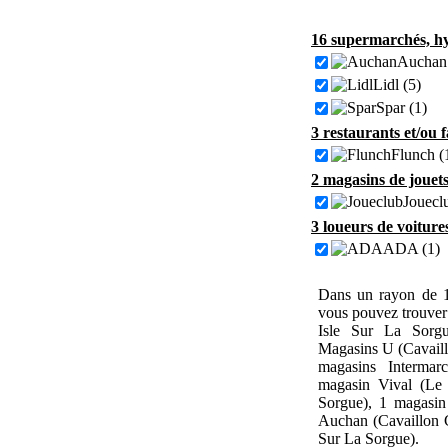
16 supermarchés, hy
Auchan 
Lidl (5)
Spar (1)
3 restaurants et/ou 
Flunch (
2 magasins de jouets
Jouecl
3 loueurs de voiture
ADA (1)
Dans un rayon de 1
vous pouvez trouver
Isle Sur La Sorgu
Magasins U (Cavaill
magasins Intermarch
magasin Vival (Le 
Sorgue), 1 magasin
Auchan (Cavaillon C
Sur La Sorgue).