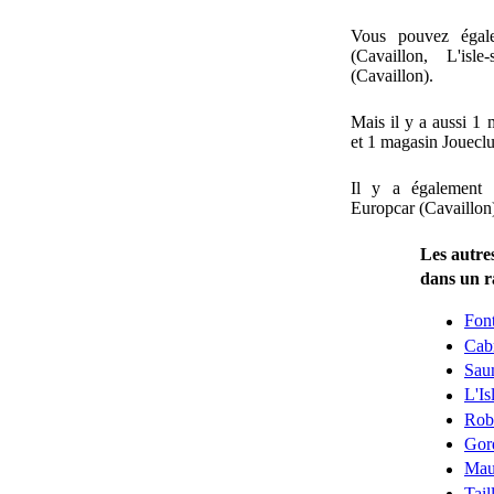
Vous pouvez égal
(Cavaillon, L'isl
(Cavaillon).
Mais il y a aussi 1
et 1 magasin Joueclu
Il y a également 
Europcar (Cavaillon
Les autres
dans un 
Fon
Cab
Sau
L'Is
Rob
Gor
Mau
Tail