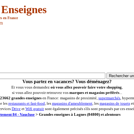
 Enseignes
es en France
om
Vous partez en vacances? Vous déménagez?
Et vous vous demandez
où vous allez pouvoir faire votre shopping
,
si vous allez pouvoir retrouvez vos
marques et magasins préférés
...
23662 grandes enseignes
en France: magasins de proximité,
supermarchés
, hyperm
ue les
restaurants et fast-food
, les
magasins d'ameublement
, les
magasins de jouets
et
ervices
Drive
et
Wifi gratuit
sont également précisés s'ils sont proposés par ces ense
tement 84 - Vaucluse
>
Grandes enseignes à Lagnes (84800) et alentours