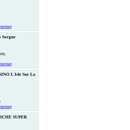
nternet
a Sorgue
on,
e
nternet
INO L Isle Sur La
e
nternet
RCHE SUPER