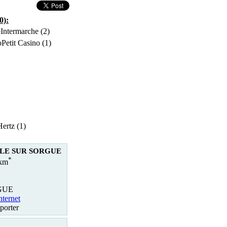
0):
Intermarche (2)
Petit Casino (1)
Hertz (1)
ISLE SUR SORGUE
*
 km
RGUE
nternet
porter