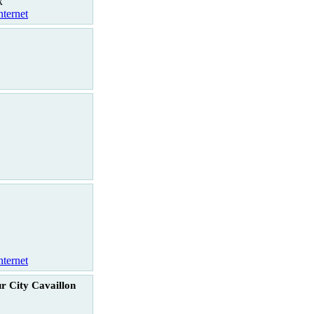
x
nternet
nternet
r City Cavaillon