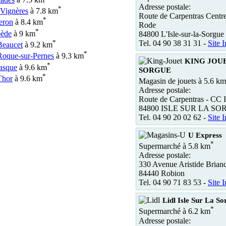
Adresse postale:
*
 Vignères
à 7.8 km
Route de Carpentras Cent
*
eron
à 8.4 km
Rode
*
ède
à 9 km
84800 L'Isle-sur-la-Sorgue
*
Tel. 04 90 38 31 31 -
Site I
Beaucet
à 9.2 km
*
Roque-sur-Pernes
à 9.3 km
KING JOUE
*
asque
à 9.6 km
SORGUE
*
Thor
à 9.6 km
Magasin de jouets à 5.6 km
Adresse postale:
Route de Carpentras - CC 
84800 ISLE SUR LA S
Tel. 04 90 20 02 62 -
Site I
U Express
*
Supermarché à 5.8 km
Adresse postale:
330 Avenue Aristide Brian
84440 Robion
Tel. 04 90 71 83 53 -
Site I
Lidl Isle Sur La So
*
Supermarché à 6.2 km
Adresse postale: