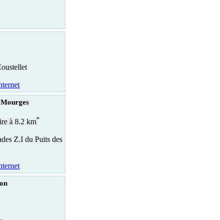
oustellet
nternet
- Mourges
*
ire à 8.2 km
des Z.I du Puits des
nternet
lon