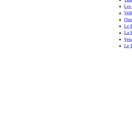
Les
Vell
Opp
Le 
La 
Ven
Le 