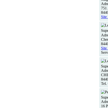
Adre
751
844
Site
Supe
Adre
Chem
844
Site
Serv
Supe
Adre
CHE
844
Tel.
Supe
Adre
16 P