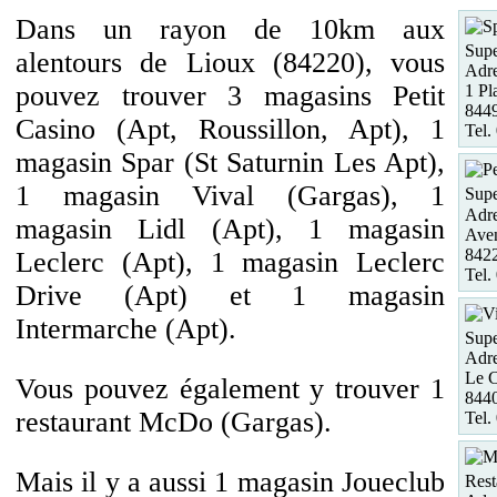
Dans un rayon de 10km aux
Supe
alentours de Lioux (84220), vous
Adre
pouvez trouver 3 magasins Petit
1 Pl
8449
Casino (Apt, Roussillon, Apt), 1
Tel.
magasin Spar (St Saturnin Les Apt),
1 magasin Vival (Gargas), 1
Supe
Adre
magasin Lidl (Apt), 1 magasin
Aven
8422
Leclerc (Apt), 1 magasin Leclerc
Tel.
Drive (Apt) et 1 magasin
Intermarche (Apt).
Supe
Adre
Le C
Vous pouvez également y trouver 1
844
restaurant McDo (Gargas).
Tel.
Mais il y a aussi 1 magasin Joueclub
Rest