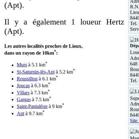
Adre
(Apt).
R.N
Lieu
844
Il y a également 1 loueur Hertz
Tel.
Serv
(Apt).
Dép
Les autres localités proches de Lioux,
*
Loue
dans un rayon de 10km
:
Adre
*
648 
Murs
à 5.1 km
Bou
*
St-Saturnin-lès-Apt
à 5.2 km
844
*
Roussillon
à 6.1 km
Tel.
*
Joucas
à 6.3 km
*
Villars
à 7.3 km
*
Supe
Gargas
à 7.5 km
Adre
*
Saint-Pantaléon
à 9 km
Rout
*
Apt
à 9.7 km
844
Site
Maga