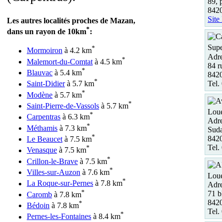
89, 
842
Site
Les autres localités proches de Mazan,
*
dans un rayon de 10km
:
Supe
*
Mormoiron
à 4.2 km
Adre
*
Malemort-du-Comtat
à 4.5 km
84 r
*
Blauvac
à 5.4 km
8420
*
Tel.
Saint-Didier
à 5.7 km
*
Modène
à 5.7 km
*
Saint-Pierre-de-Vassols
à 5.7 km
Loue
*
Carpentras
à 6.3 km
Adre
*
Méthamis
à 7.3 km
Sud
*
8420
Le Beaucet
à 7.5 km
Tel.
*
Venasque
à 7.5 km
*
Crillon-le-Brave
à 7.5 km
*
Villes-sur-Auzon
à 7.6 km
Loue
*
La Roque-sur-Pernes
à 7.8 km
Adre
*
71 b
Caromb
à 7.8 km
842
*
Bédoin
à 7.8 km
Tel.
*
Pernes-les-Fontaines
à 8.4 km