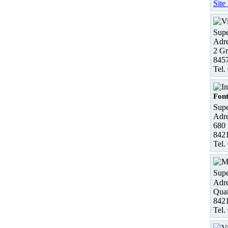
Site
Supe
Adre
2 Gr
8457
Tel.
Font
Supe
Adre
680 
8421
Tel.
Supe
Adre
Quar
8421
Tel.