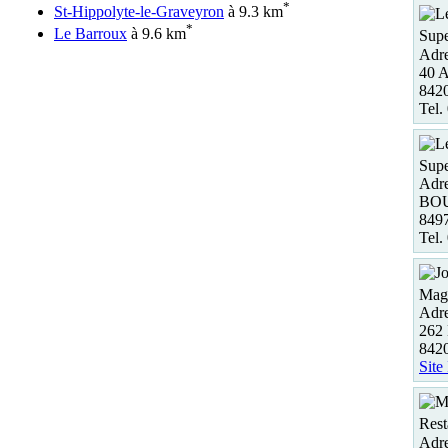
*
St-Hippolyte-le-Graveyron
à 9.3 km
*
Le Barroux
à 9.6 km
Supe
Adre
40 A
842
Tel.
Supe
Adre
BO
849
Tel.
Maga
Adre
262 
842
Site
Rest
Adre