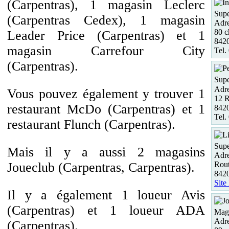
(Carpentras), 1 magasin Leclerc
Supe
(Carpentras Cedex), 1 magasin
Adre
80 c
Leader Price (Carpentras) et 1
8420
magasin Carrefour City
Tel.
(Carpentras).
Supe
Adre
Vous pouvez également y trouver 1
12 R
restaurant McDo (Carpentras) et 1
8420
Tel.
restaurant Flunch (Carpentras).
Supe
Mais il y a aussi 2 magasins
Adre
Rout
Joueclub (Carpentras, Carpentras).
8420
Site
Il y a également 1 loueur Avis
(Carpentras) et 1 loueur ADA
Maga
Adre
(Carpentras).