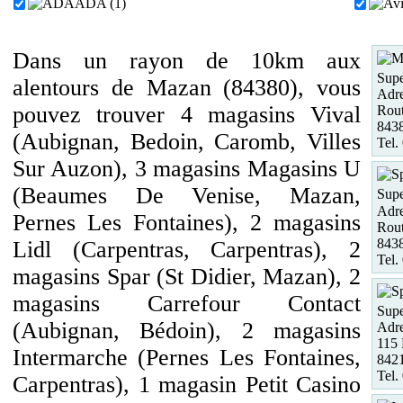
ADA (1)
Dans un rayon de 10km aux
Supe
alentours de Mazan (84380), vous
Adre
pouvez trouver 4 magasins Vival
Rout
843
(Aubignan, Bedoin, Caromb, Villes
Tel.
Sur Auzon), 3 magasins Magasins U
(Beaumes De Venise, Mazan,
Supe
Adre
Pernes Les Fontaines), 2 magasins
Rout
843
Lidl (Carpentras, Carpentras), 2
Tel.
magasins Spar (St Didier, Mazan), 2
magasins Carrefour Contact
Supe
(Aubignan, Bédoin), 2 magasins
Adre
115 
Intermarche (Pernes Les Fontaines,
8421
Tel.
Carpentras), 1 magasin Petit Casino