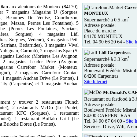
0km aux alentours de Monteux (84170),
Carre
er 7 magasins Magasins U (Sorgues,
MONTEUX
s, Beaumes De Venise, Courthezon,
*
Supermarché à 0.5 km
orgue, Mazan, Pernes Les Fontaines), 5
Adresse postale:
che (Pernes Les Fontaines, Sarrians,
Place du marché
uières, Sorgues), 4 magasins Lidl
84170 MONTEUX
tras, Sorgues, Vedene), 3 magasins Petit
Tel. 04 90 66 20 64 -
Site I
 Sarrians, Bedarrides), 3 magasins Vival
Aubignan, Caromb), 2 magasins Spar (St
Lidl Carpentras
agasins Leclerc (Morieres Les Avignon,
*
Supermarché à 3.3 km
, 2 magasins Leader Price (Avignon,
Adresse postale:
agasins Carrefour Market (Monteux,
Boulevard Frédéric Mistral
rgue), 2 magasins Carrefour Contact
84200 Carpentras
 1 magasin Auchan Drive (Le Pontet), 1
Site Internet
City (Carpentras) et 1 magasin Auchan
McDonald's C
Restaurant ou fastfood à 3
ment y trouver 2 restaurants Flunch
Adresse postale:
ntet), 2 restaurants McDo (Le Pontet,
Boulevard Frédéric Mistral
staurant KFC (Sorgues), 1 restaurant
84200 CARPENTRAS
ontet), 1 restaurant Buffalo Grill (Le
Tel. 04 90 67 04 00 -
Site I
ant Brioche Doree (Le Pontet).
Services: Drive, Wifi, A em
 magasin Interiors (Vedene), 1 magasin