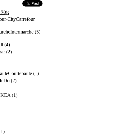
170):
Carrefour
Intermarche (5)
dl (4)
ar (2)
Courtepaille (1)
cDo (2)
IKEA (1)
(1)