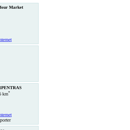
four Market
nternet
ARPENTRAS
*
.6 km
nternet
porter