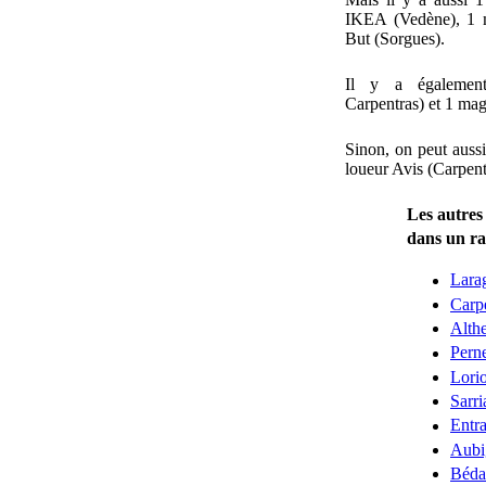
IKEA (Vedène), 1 m
But (Sorgues).
Il y a également
Carpentras) et 1 ma
Sinon, on peut auss
loueur Avis (Carpent
Les autres
dans un r
Lara
Carp
Alth
Perne
Lori
Sarri
Entra
Aubi
Béda