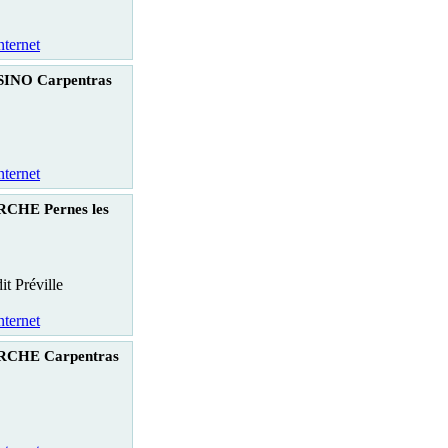
nternet
INO Carpentras
nternet
HE Pernes les
t Préville
nternet
CHE Carpentras