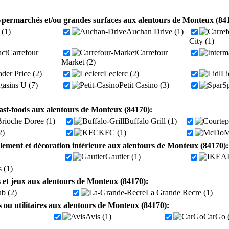
permarchés et/ou grandes surfaces aux alentours de Monteux (84
(1)
Auchan Drive (1)
City (1)
Carrefour
Carrefour
Market (2)
der Price (2)
Leclerc (2)
Li
asins U (7)
Petit Casino (3)
Sp
fast-foods aux alentours de Monteux (84170):
rioche Doree (1)
Buffalo Grill (1)
2)
KFC (1)
M
ement et décoration intérieure aux alentours de Monteux (84170):
Gautier (1)
s (1)
s et jeux aux alentours de Monteux (84170):
ub (2)
La Grande Recre (1)
s ou utilitaires aux alentours de Monteux (84170):
Avis (1)
CarGo 