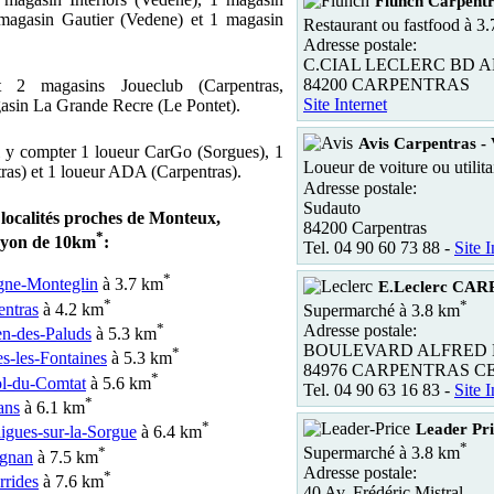
Flunch Carpent
agasin Gautier (Vedene) et 1 magasin
Restaurant ou fastfood à 3
Adresse postale:
C.CIAL LECLERC BD 
84200 CARPENTRAS
 2 magasins Joueclub (Carpentras,
Site Internet
gasin La Grande Recre (Le Pontet).
Avis Carpentras - 
i y compter 1 loueur CarGo (Sorgues), 1
Loueur de voiture ou utilita
ras) et 1 loueur ADA (Carpentras).
Adresse postale:
Sudauto
 localités proches de Monteux,
84200 Carpentras
*
ayon de 10km
:
Tel. 04 90 60 73 88 -
Site I
*
gne-Monteglin
à 3.7 km
E.Leclerc CA
*
*
entras
à 4.2 km
Supermarché à 3.8 km
*
Adresse postale:
en-des-Paluds
à 5.3 km
BOULEVARD ALFRED 
*
s-les-Fontaines
à 5.3 km
84976 CARPENTRAS C
*
ol-du-Comtat
à 5.6 km
Tel. 04 90 63 16 83 -
Site I
*
ans
à 6.1 km
*
Leader P
igues-sur-la-Sorgue
à 6.4 km
*
*
Supermarché à 3.8 km
gnan
à 7.5 km
Adresse postale:
*
rrides
à 7.6 km
40 Av. Frédéric Mistral