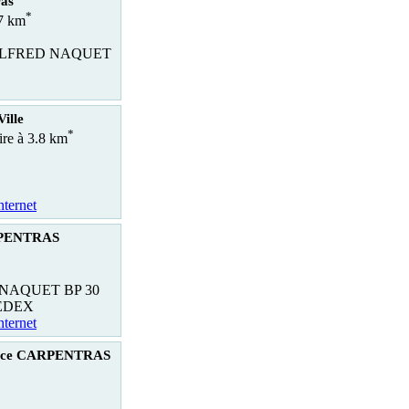
ras
*
.7 km
ALFRED NAQUET
Ville
*
ire à 3.8 km
nternet
RPENTRAS
NAQUET BP 30
EDEX
nternet
rice CARPENTRAS