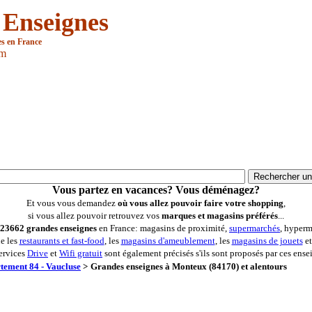
 Enseignes
es en France
om
Vous partez en vacances? Vous déménagez?
Et vous vous demandez
où vous allez pouvoir faire votre shopping
,
si vous allez pouvoir retrouvez vos
marques et magasins préférés
...
23662 grandes enseignes
en France: magasins de proximité,
supermarchés
, hyperm
ue les
restaurants et fast-food
, les
magasins d'ameublement
, les
magasins de jouets
et
ervices
Drive
et
Wifi gratuit
sont également précisés s'ils sont proposés par ces ense
tement 84 - Vaucluse
>
Grandes enseignes à Monteux (84170) et alentours