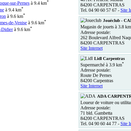
*
oque-sur-Pernes
à 9.4 km
84200 CARPENTRAS
*
ne
à 9.4 km
Tel. 04 90 60 57 67 -
Site I
*
eron
à 9.6 km
Jouéclub - 
*
mes-de-Venise
à 9.6 km
Magasin de jouets à 3.8 km
*
-Didier
à 9.6 km
Adresse postale:
262 Boulevard Alfred Naq
84200 CARPENTRAS
Site Internet
Lidl Carpentras
*
Supermarché à 3.9 km
Adresse postale:
Route De Pernes
84200 Carpentras
Site Internet
ADA CARPENT
Loueur de voiture ou utilita
Adresse postale:
71 bld. Gambetta
84200 CARPENTRAS
Tel. 04 90 60 44 77 -
Site I