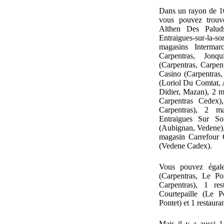
Dans un rayon de 1
vous pouvez trouv
Althen Des Palud
Entraigues-sur-la-s
magasins Intermar
Carpentras, Jonq
(Carpentras, Carpen
Casino (Carpentras,
(Loriol Du Comtat, 
Didier, Mazan), 2 m
Carpentras Cedex)
Carpentras), 2 m
Entraigues Sur So
(Aubignan, Vedene),
magasin Carrefour 
(Vedene Cadex).
Vous pouvez égale
(Carpentras, Le Po
Carpentras), 1 re
Courtepaille (Le P
Pontet) et 1 restaur
Mais il y a aussi 1