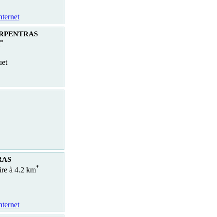
nternet
CARPENTRAS
*
uet
RAS
*
ire à 4.2 km
nternet