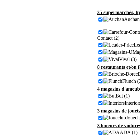
35 supermarchés, hy
Auchan 
Contact (2)
Lea
Mag
Vival (3)
8 restaurants et/ou 
B
Flunch (
4 magasins d'ameubl
But (1)
Interior
3 magasins de jouet
Jouecl
3 loueurs de voiture
ADA (1)