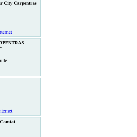
r City Carpentras
nternet
CARPENTRAS
*
ulle
nternet
 Comtat