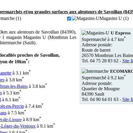
ermarchés et/ou grandes surfaces aux alentours de Savoillan (843
rmarche (1)
Magasins U (1)
km aux alentours de Savoillan (84390),
U Express
r 1 magasin Magasins U (Montbrun Les
*
Supermarché à 4.7 km
Intermarche (Sault).
Adresse postale:
Route de barret
localités proches de Savoillan,
26570 Montbrun Les Bain
*
Tel. 04 75 28 83 62 -
Site I
ayon de 10km
:
ECOMARCH
*
anette
à 3.1 km
*
Supermarché à 9.2 km
*
tes
à 3.8 km
Adresse postale:
*
brun-les-Bains
à 3.8 km
Quartier de Mougne
*
n
à 5.3 km
84390 Sault
*
Tel. 04 90 64 01 63 -
Site I
l
à 6.1 km
*
oët-en-Percip
à 7.4 km
*
ians
à 7.5 km
*
t-de-Lioure
à 8.9 km
*
t-Léger-du-Ventoux
à 9.1 km
*
iers
à 9.4 km