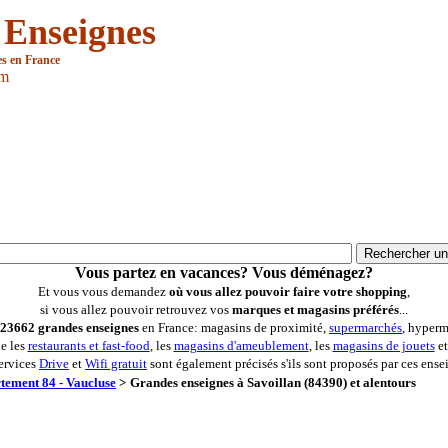
 Enseignes
es en France
om
Vous partez en vacances? Vous déménagez?
Et vous vous demandez
où vous allez pouvoir faire votre shopping
,
si vous allez pouvoir retrouvez vos
marques et magasins préférés
...
23662 grandes enseignes
en France: magasins de proximité,
supermarchés
, hyperm
ue les
restaurants et fast-food
, les
magasins d'ameublement
, les
magasins de jouets
et
ervices
Drive
et
Wifi gratuit
sont également précisés s'ils sont proposés par ces ense
tement 84 - Vaucluse
>
Grandes enseignes à Savoillan (84390) et alentours