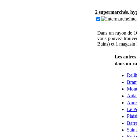
2 supermarchés, hyp
Inte
Dans un rayon de 10
vous pouvez trouve
Bains) et 1 magasin 
Les autres 
dans un r
Reilh
Bran
Mont
Aula
Aure
Le P
Plais
Barre
Sain
Eygal