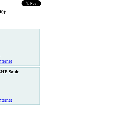
90):
s
nternet
E Sault
nternet