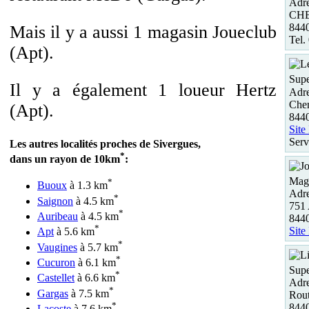
Adre
CHE
844
Mais il y a aussi 1 magasin Joueclub
Tel.
(Apt).
Supe
Il y a également 1 loueur Hertz
Adre
Chem
(Apt).
844
Site
Serv
Les autres localités proches de Sivergues,
*
dans un rayon de 10km
:
Maga
*
Buoux
à 1.3 km
Adre
*
Saignon
à 4.5 km
751
*
Auribeau
à 4.5 km
844
*
Site
Apt
à 5.6 km
*
Vaugines
à 5.7 km
*
Cucuron
à 6.1 km
Supe
*
Castellet
à 6.6 km
Adre
*
Gargas
à 7.5 km
Rout
*
844
Lacoste
à 7.6 km