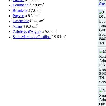
Site
*
Lourmarin
à 7.8 km
*
Bonnieux
à 7.8 km
*
Puyvert
à 8.3 km
Dép
*
Caseneuve
à 8.4 km
Loue
*
Adre
Villars
à 9.3 km
648 
*
Cabrières-d'Aigues
à 9.4 km
Bou
*
Saint-Martin-de-Castillon
à 9.6 km
844
Tel.
Rest
Adre
R.N
Lieu
844
Tel.
Serv
Supe
Adre
Quar