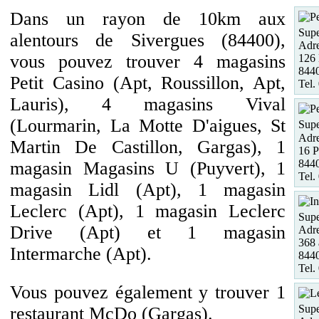
Dans un rayon de 10km aux
Supe
alentours de Sivergues (84400),
Adre
vous pouvez trouver 4 magasins
126 
844
Petit Casino (Apt, Roussillon, Apt,
Tel.
Lauris), 4 magasins Vival
(Lourmarin, La Motte D'aigues, St
Supe
Adre
Martin De Castillon, Gargas), 1
16 P
844
magasin Magasins U (Puyvert), 1
Tel.
magasin Lidl (Apt), 1 magasin
Leclerc (Apt), 1 magasin Leclerc
Supe
Drive (Apt) et 1 magasin
Adre
368 
Intermarche (Apt).
844
Tel.
Vous pouvez également y trouver 1
Supe
restaurant McDo (Gargas).