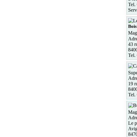
Tel.
Serv
Boi
Maga
Adre
43 r
840
Tel.
Supe
Adre
19 r
840
Tel.
Maga
Adre
Le p
Avi
847