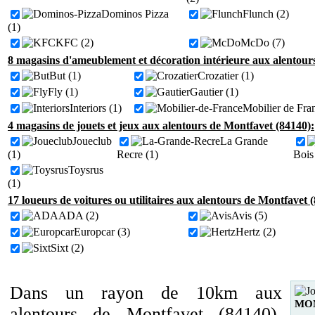
Dominos Pizza
Flunch (2)
(1)
KFC (2)
McDo (7)
8 magasins d'ameublement et décoration intérieure aux alentour
But (1)
Crozatier (1)
Fly (1)
Gautier (1)
Interiors (1)
Mobilier de Fra
4 magasins de jouets et jeux aux alentours de Montfavet (84140):
Joueclub
La Grande
(1)
Recre (1)
Bois
Toysrus
(1)
17 loueurs de voitures ou utilitaires aux alentours de Montfavet 
ADA (2)
Avis (5)
Europcar (3)
Hertz (2)
Sixt (2)
Dans un rayon de 10km aux
MO
alentours de Montfavet (84140),