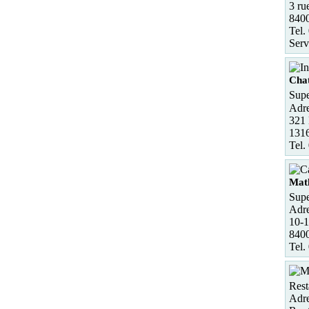
3 ru
840
Tel.
Serv
Cha
Supe
Adre
321 
1316
Tel.
Mat
Supe
Adre
10-1
840
Tel.
Rest
Adre