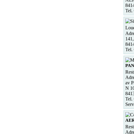
841
Tel.
Loue
Adre
141,
841
Tel.
PAN
Rest
Adre
av P
N 10
841
Tel.
Serv
AE
Rest
Adre