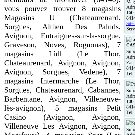
Maga
vous pouvez trouver 8 magasins
Adre
160
Magasins U (Chateaurenard,
841
Site
Sorgues, Althen Des Paluds,
Serv
Avignon, Entraigues-sur-la-sorgue,
Graveson, Noves, Rognonas), 7
CA
Supe
magasins Lidl (Le Thor,
Adre
Chateaurenard, Avignon, Avignon,
Zac 
841
Avignon, Sorgues, Vedene), 7
Tel.
magasins Intermarche (Le Thor,
Sorgues, Chateaurenard, Cabannes,
Supe
Adre
Barbentane, Avignon, Villeneuve-
100 
lès-avignon), 5 magasins Petit
841
Tel.
Casino (Avignon, Avignon,
Villeneuve Les Avignon, Avignon,
Supe
Adre