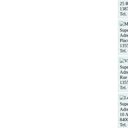
25 R
138
Tel.
Supe
Adre
Plac
135
Tel.
Supe
Adre
Rue
135
Tel.
Supe
Adre
10
840
Tel.