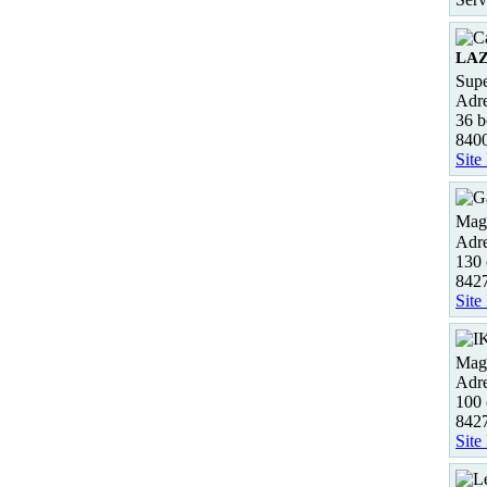
LA
Supe
Adre
36 b
840
Site
Maga
Adre
130 
842
Site
Maga
Adre
100 
842
Site