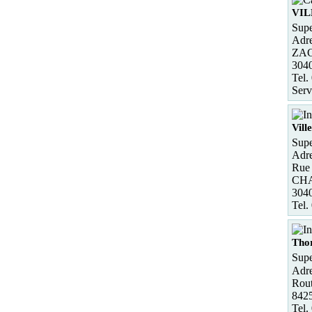
VIL
Supe
Adre
ZAC 
304
Tel.
Serv
Vill
Supe
Adre
Rue 
CH
3040
Tel.
Tho
Supe
Adre
Rou
842
Tel.