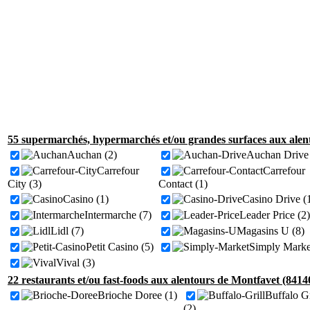
55 supermarchés, hypermarchés et/ou grandes surfaces aux alen
Auchan (2)
Auchan Drive 
Carrefour
Carrefour
City (3)
Contact (1)
Casino (1)
Casino Drive (
Intermarche (7)
Leader Price (2)
Lidl (7)
Magasins U (8)
Petit Casino (5)
Simply Marke
Vival (3)
22 restaurants et/ou fast-foods aux alentours de Montfavet (8414
Brioche Doree (1)
Buffalo Gr
(2)