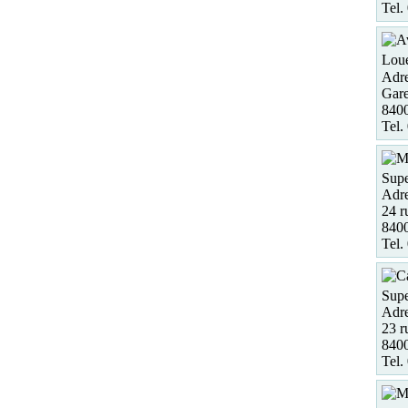
Tel.
Loue
Adre
Gare
840
Tel.
Supe
Adre
24 r
840
Tel.
Supe
Adre
23 r
840
Tel.