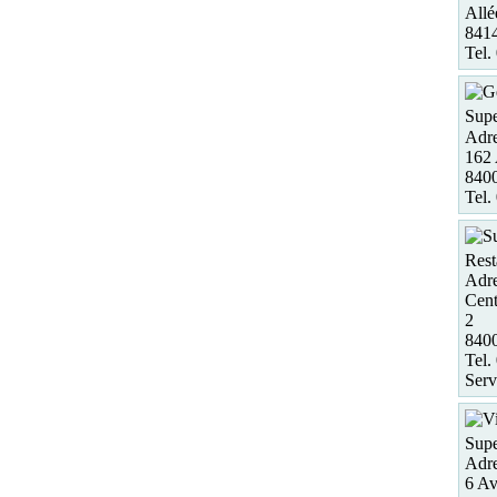
Allé
841
Tel.
Supe
Adre
162 
840
Tel.
Rest
Adre
Cent
2
840
Tel.
Serv
Supe
Adre
6 Av