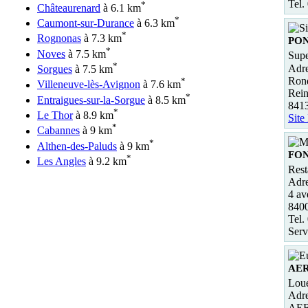
Tel.
*
Châteaurenard
à 6.1 km
*
Caumont-sur-Durance
à 6.3 km
*
Rognonas
à 7.3 km
PO
*
Noves
à 7.5 km
Supe
*
Adre
Sorgues
à 7.5 km
Rond
*
Villeneuve-lès-Avignon
à 7.6 km
Rei
*
Entraigues-sur-la-Sorgue
à 8.5 km
841
*
Le Thor
à 8.9 km
Site
*
Cabannes
à 9 km
*
Althen-des-Paluds
à 9 km
FO
*
Les Angles
à 9.2 km
Rest
Adre
4 av
840
Tel.
Serv
AE
Loue
Adre
AE