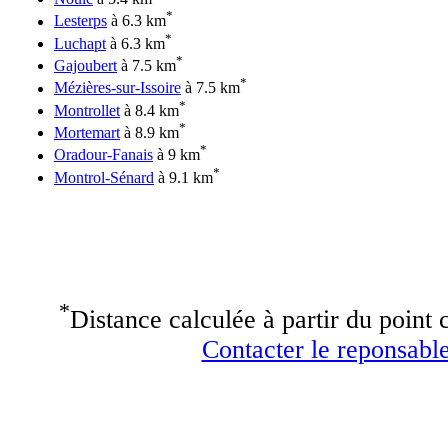
*
Lesterps
à 6.3 km
*
Luchapt
à 6.3 km
*
Gajoubert
à 7.5 km
*
Mézières-sur-Issoire
à 7.5 km
*
Montrollet
à 8.4 km
*
Mortemart
à 8.9 km
*
Oradour-Fanais
à 9 km
*
Montrol-Sénard
à 9.1 km
*
Distance calculée à partir du point c
Contacter le reponsable