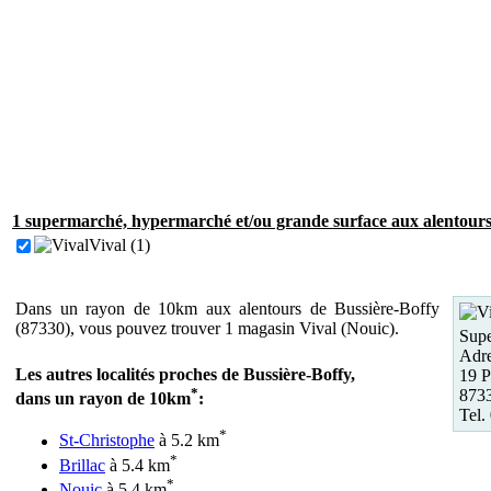
1 supermarché, hypermarché et/ou grande surface aux alentours 
Vival (1)
Dans un rayon de 10km aux alentours de Bussière-Boffy
(87330), vous pouvez trouver 1 magasin Vival (Nouic).
Supe
Adre
Les autres localités proches de Bussière-Boffy,
19 P
*
873
dans un rayon de 10km
:
Tel.
*
St-Christophe
à 5.2 km
*
Brillac
à 5.4 km
*
Nouic
à 5.4 km