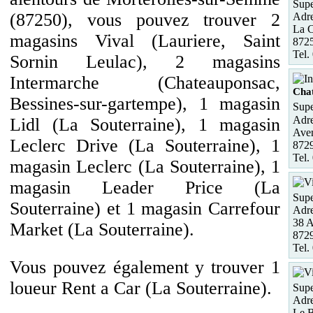
Supe
(87250), vous pouvez trouver 2
Adre
La C
magasins Vival (Lauriere, Saint
8725
Tel.
Sornin Leulac), 2 magasins
Intermarche (Chateauponsac,
Cha
Bessines-sur-gartempe), 1 magasin
Supe
Adre
Lidl (La Souterraine), 1 magasin
Aven
Leclerc Drive (La Souterraine), 1
872
Tel.
magasin Leclerc (La Souterraine), 1
magasin Leader Price (La
Supe
Souterraine) et 1 magasin Carrefour
Adre
38 
Market (La Souterraine).
8729
Tel.
Vous pouvez également y trouver 1
loueur Rent a Car (La Souterraine).
Supe
Adre
Le B