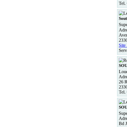
Tel.
Sout
Sup
Adre
Aven
2330
Site
Serv
SO
Loue
Adre
26 R
233
Tel.
SO
Supe
Adre
Bd J