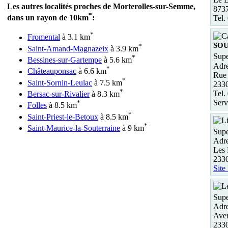
Les autres localités proches de Morterolles-sur-Semme,
8737
*
dans un rayon de 10km
:
Tel.
*
Fromental
à 3.1 km
SO
*
Saint-Amand-Magnazeix
à 3.9 km
Supe
*
Bessines-sur-Gartempe
à 5.6 km
Adre
*
Châteauponsac
à 6.6 km
Rue 
*
Saint-Sornin-Leulac
à 7.5 km
233
*
Tel.
Bersac-sur-Rivalier
à 8.3 km
Serv
*
Folles
à 8.5 km
*
Saint-Priest-le-Betoux
à 8.5 km
*
Saint-Maurice-la-Souterraine
à 9 km
Supe
Adre
Les 
2330
Site
Sup
Adre
Aven
233