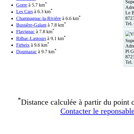
Supe
*
Gorre
à 5.7 km
Adre
*
Les Cars
à 6.3 km
Le B
*
8723
Champagnac-la-Rivière
à 6.6 km
Tel.
*
Bussière-Galant
à 7.8 km
*
Flavignac
à 7.8 km
*
Rilhac-Lastours
à 9.1 km
Supe
*
Firbeix
à 9.6 km
Adre
*
Pl G
Dournazac
à 9.7 km
8723
Tel.
*
Distance calculée à partir du point c
Contacter le reponsable