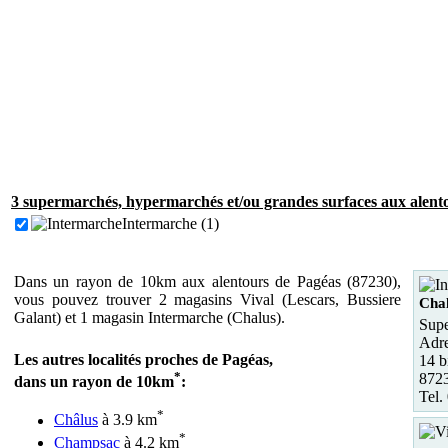
3 supermarchés, hypermarchés et/ou grandes surfaces aux alento
Intermarche (1)
Dans un rayon de 10km aux alentours de Pagéas (87230),
vous pouvez trouver 2 magasins Vival (Lescars, Bussiere
Cha
Galant) et 1 magasin Intermarche (Chalus).
Supe
Adre
Les autres localités proches de Pagéas,
14 b
*
872
dans un rayon de 10km
:
Tel.
*
Châlus
à 3.9 km
*
Champsac
à 4.2 km