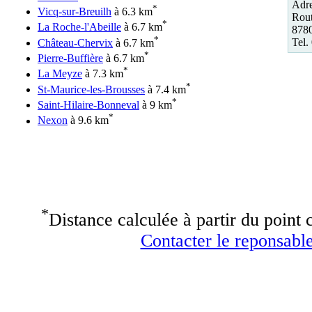
Adre
*
Vicq-sur-Breuilh
à 6.3 km
Rout
*
La Roche-l'Abeille
à 6.7 km
878
*
Tel.
Château-Chervix
à 6.7 km
*
Pierre-Buffière
à 6.7 km
*
La Meyze
à 7.3 km
*
St-Maurice-les-Brousses
à 7.4 km
*
Saint-Hilaire-Bonneval
à 9 km
*
Nexon
à 9.6 km
*
Distance calculée à partir du point c
Contacter le reponsable