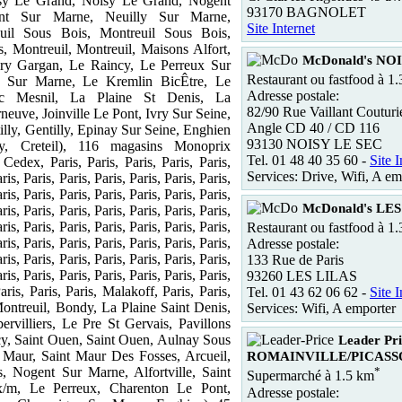
isy Le Grand, Noisy Le Grand, Nogent
93170 BAGNOLET
nt Sur Marne, Neuilly Sur Marne,
Site Internet
uil Sous Bois, Montreuil Sous Bois,
, Montreuil, Montreuil, Maisons Alfort,
McDonald's NO
vry Gargan, Le Raincy, Le Perreux Sur
Restaurant ou fastfood à 1
 Sur Marne, Le Kremlin BicÊtre, Le
Adresse postale:
c Mesnil, La Plaine St Denis, La
82/90 Rue Vaillant Couturi
euve, Joinville Le Pont, Ivry Sur Seine,
Angle CD 40 / CD 116
illy, Gentilly, Epinay Sur Seine, Enghien
93130 NOISY LE SEC
y, Creteil), 116 magasins Monoprix
Tel. 01 48 40 35 60 -
Site I
edex, Paris, Paris, Paris, Paris, Paris,
Services: Drive, Wifi, A em
ris, Paris, Paris, Paris, Paris, Paris, Paris,
ris, Paris, Paris, Paris, Paris, Paris, Paris,
McDonald's LE
ris, Paris, Paris, Paris, Paris, Paris, Paris,
ris, Paris, Paris, Paris, Paris, Paris, Paris,
Restaurant ou fastfood à 1
ris, Paris, Paris, Paris, Paris, Paris, Paris,
Adresse postale:
ris, Paris, Paris, Paris, Paris, Paris, Paris,
133 Rue de Paris
ris, Paris, Paris, Paris, Paris, Paris, Paris,
93260 LES LILAS
Paris, Paris, Paris, Malakoff, Paris, Paris,
Tel. 01 43 62 06 62 -
Site I
 Montreuil, Bondy, La Plaine Saint Denis,
Services: Wifi, A emporter
rvilliers, Le Pre St Gervais, Pavillons
y, Saint Ouen, Saint Ouen, Aulnay Sous
Leader Pri
 Maur, Saint Maur Des Fosses, Arcueil,
ROMAINVILLE/PICASS
, Nogent Sur Marne, Alfortville, Saint
*
Supermarché à 1.5 km
/m, Le Perreux, Charenton Le Pont,
Adresse postale: