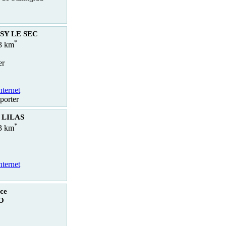
ISY LE SEC
*
.3 km
er
nternet
porter
S LILAS
*
.3 km
nternet
ce
O