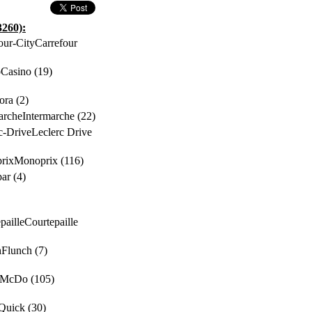
3260):
Carrefour
Casino (19)
ora (2)
Intermarche (22)
Leclerc Drive
Monoprix (116)
ar (4)
Courtepaille
Flunch (7)
McDo (105)
Quick (30)