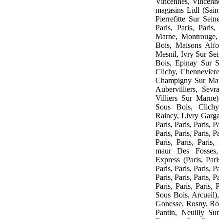
Vincennes, Vincenn
magasins Lidl (Sai
Pierrefitte Sur Seine
Paris, Paris, Paris,
Marne, Montrouge,
Bois, Maisons Alfo
Mesnil, Ivry Sur Se
Bois, Epinay Sur Se
Clichy, Chennevier
Champigny Sur Mar
Aubervilliers, Sevr
Villiers Sur Marne
Sous Bois, Clichy,
Raincy, Livry Gargan
Paris, Paris, Paris, Pa
Paris, Paris, Paris, Pa
Paris, Paris, Paris,
maur Des Fosses,
Express (Paris, Paris
Paris, Paris, Paris, Pa
Paris, Paris, Paris, Pa
Paris, Paris, Paris, 
Sous Bois, Arcueil)
Gonesse, Rosny, Rom
Pantin, Neuilly Su