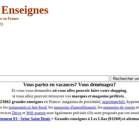
 Enseignes
es en France
om
Vous partez en vacances? Vous déménagez?
Et vous vous demandez
où vous allez pouvoir faire votre shopping
,
si vous allez pouvoir retrouvez vos
marques et magasins préférés
...
23662 grandes enseignes
en France: magasins de proximité,
supermarchés
, hyperm
ue les
restaurants et fast-food
, les
magasins d'ameublement
, les
magasins de jouets
et
ervices
Drive
et
Wifi gratuit
sont également précisés s'ils sont proposés par ces ense
tement 93 - Seine Saint Denis
>
Grandes enseignes à Les Lilas (93260) et alento