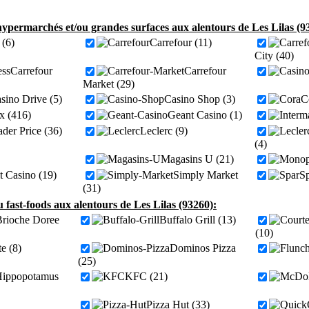
ypermarchés et/ou grandes surfaces aux alentours de Les Lilas (9
(6)
Carrefour (11)
City (40)
Carrefour
Carrefour
Market (29)
sino Drive (5)
Casino Shop (3)
C
x (416)
Geant Casino (1)
der Price (36)
Leclerc (9)
(4)
Magasins U (21)
it Casino (19)
Simply Market
Sp
(31)
u fast-foods aux alentours de Les Lilas (93260):
Brioche Doree
Buffalo Grill (13)
(10)
e (8)
Dominos Pizza
(25)
ippopotamus
KFC (21)
Pizza Hut (33)