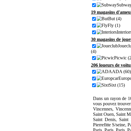
Subway
19 magasins d'ameub
But (4)
Fly (1)
Interior
30 magasins de jouet
Jouecl
(4)
Picwic (
206 loueurs de voitu
ADA (60)
Europc
Sixt (15)
Dans un rayon de 10
vous pouvez trouver
Vincennes, Vincenne
Saint Ouen, Saint M
Saint Denis, Saint
Pierrefitte S/seine, Pa
Paris, Paris, Paris, Pa