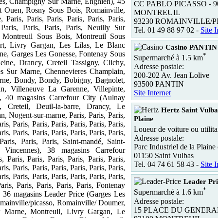
es, Champigny Sur Marne, Enghien), 45
CC PABLO PICASSO - 
nt Ouen, Rosny Sous Bois, Romainville,
MONTREUIL
, Paris, Paris, Paris, Paris, Paris, Paris,
93230 ROMAINVILLE/
 Paris, Paris, Paris, Paris, Neuilly Sur
Tel. 01 49 88 97 02 -
Site I
 Montreuil Sous Bois, Montreuil Sous
rt, Livry Gargan, Les Lilas, Le Blanc
Casino PANTIN
ine, Garges Les Gonesse, Fontenay Sous
*
Supermarché à 1.5 km
ine, Drancy, Creteil Tassigny, Clichy,
Adresse postale:
es Sur Marne, Chennevieres Champlain,
200-202 Av. Jean Lolive
ne, Bondy, Bondy, Bobigny, Bagnolet,
93500 PANTIN
an, Villeneuve La Garenne, Villepinte,
Site Internet
), 40 magasins Carrefour City (Aulnay
 Creteil, Deuil-la-barre, Drancy, Le
Hertz Saint Vulba
, Nogent-sur-marne, Paris, Paris, Paris,
Plaine
ris, Paris, Paris, Paris, Paris, Paris, Paris,
Loueur de voiture ou utilita
ris, Paris, Paris, Paris, Paris, Paris, Paris,
Adresse postale:
 Paris, Paris, Paris, Saint-mandé, Saint-
Parc Industriel de la Plaine
 Vincennes), 38 magasins Carrefour
01150 Saint Vulbas
, Paris, Paris, Paris, Paris, Paris, Paris,
Tel. 04 74 61 58 43 -
Site I
ris, Paris, Paris, Paris, Paris, Paris, Paris,
ris, Paris, Paris, Paris, Paris, Paris, Paris,
Leader P
Paris, Paris, Paris, Paris, Paris, Fontenay
*
Supermarché à 1.6 km
, 36 magasins Leader Price (Garges Les
Adresse postale:
ainville/picasso, Romainville/ Doumer,
15 PLACE DU GENERA
r Marne, Montreuil, Livry Gargan, Le