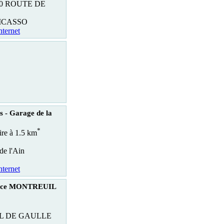
90 ROUTE DE
PICASSO
nternet
s - Garage de la
*
ire à 1.5 km
 de l'Ain
nternet
rice MONTREUIL
L DE GAULLE