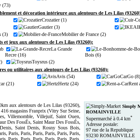
 (73)
lement et décoration intérieure aux alentours de Les Lilas (93260
Crozatier (1)
Gautier (3)
I
s (3)
Mobilier de France (2)
s et jeux aux alentours de Les Lilas (93260):
ub
La Grande
Recre (16)
Bois (6)
2)
Toysrus (2)
res ou utilitaires aux alentours de Les Lilas (93260):
Avis (54)
CarGo (8
ar (21)
Hertz (24)
Rent 
km aux alentours de Les Lilas (93260),
Simply 
 416 magasins Franprix (Vitry Sur Seine,
ROMAINVILLE
s, Villemomble, Villejuif, Saint Ouen,
*
Supermarché à 0.4 km
aur Des FossÉs, Saint Maur Des FossÉs,
Adresse postale:
 Denis, Saint Denis, Rosny Sous Bois,
97 rue de la Republique
ris, Paris, Paris, Paris, Paris, Paris, Paris,
93230 ROMAINVILLE
ris, Paris, Paris, Paris, Paris, Paris, Paris,