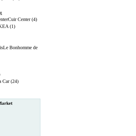
):
Cuir Center (4)
KEA (1)
Le Bonhomme de
)
a Car (24)
Market