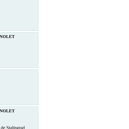
GNOLET
GNOLET
 de Stalingrad