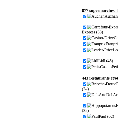
877 supermarchés, h
Auchan 
Express (38)
Ca
Franpri
Lea
Lidl (45)
Pet
443 restaurants et/o
(24)
Del Art
H
(32)
Paul (62)