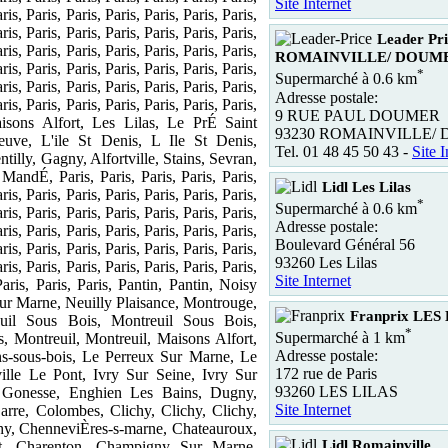
Site Internet
ris, Paris, Paris, Paris, Paris, Paris, Paris,
ris, Paris, Paris, Paris, Paris, Paris, Paris,
Leader Pri
ris, Paris, Paris, Paris, Paris, Paris, Paris,
ROMAINVILLE/ DOUM
ris, Paris, Paris, Paris, Paris, Paris, Paris,
*
Supermarché à 0.6 km
ris, Paris, Paris, Paris, Paris, Paris, Paris,
Adresse postale:
ris, Paris, Paris, Paris, Paris, Paris, Paris,
9 RUE PAUL DOUMER
isons Alfort, Les Lilas, Le PrÉ Saint
93230 ROMAINVILLE/
uve, L'ile St Denis, L Ile St Denis,
Tel. 01 48 45 50 43 -
Site I
tilly, Gagny, Alfortville, Stains, Sevran,
andÉ, Paris, Paris, Paris, Paris, Paris,
Lidl Les Lilas
ris, Paris, Paris, Paris, Paris, Paris, Paris,
*
Supermarché à 0.6 km
ris, Paris, Paris, Paris, Paris, Paris, Paris,
Adresse postale:
ris, Paris, Paris, Paris, Paris, Paris, Paris,
Boulevard Général 56
ris, Paris, Paris, Paris, Paris, Paris, Paris,
93260 Les Lilas
ris, Paris, Paris, Paris, Paris, Paris, Paris,
Site Internet
Paris, Paris, Paris, Pantin, Pantin, Noisy
r Marne, Neuilly Plaisance, Montrouge,
Franprix LES
uil Sous Bois, Montreuil Sous Bois,
*
Supermarché à 1 km
, Montreuil, Montreuil, Maisons Alfort,
Adresse postale:
ns-sous-bois, Le Perreux Sur Marne, Le
172 rue de Paris
ille Le Pont, Ivry Sur Seine, Ivry Sur
93260 LES LILAS
 Gonesse, Enghien Les Bains, Dugny,
Site Internet
rre, Colombes, Clichy, Clichy, Clichy,
chy, ChenneviÈres-s-marne, Chateauroux,
Lidl Romainville
t, Charenton, Champigny Sur Marne,