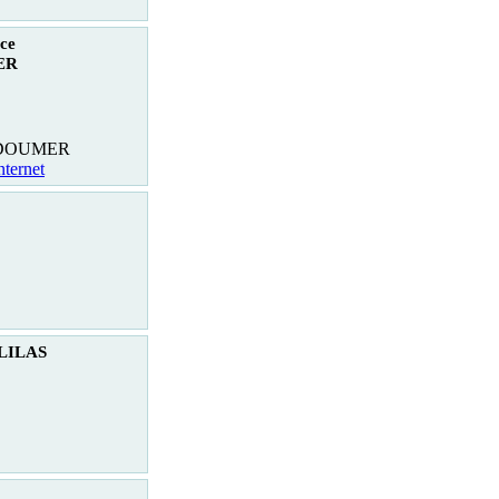
ce
ER
 DOUMER
nternet
 LILAS