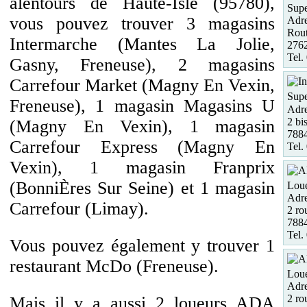
alentours de Haute-Isle (95780),
Supe
vous pouvez trouver 3 magasins
Adre
Rout
Intermarche (Mantes La Jolie,
276
Tel.
Gasny, Freneuse), 2 magasins
Carrefour Market (Magny En Vexin,
Supe
Freneuse), 1 magasin Magasins U
Adre
2 bi
(Magny En Vexin), 1 magasin
7884
Carrefour Express (Magny En
Tel.
Vexin), 1 magasin Franprix
(BonniÈres Sur Seine) et 1 magasin
Loue
Adre
Carrefour (Limay).
2 ro
788
Tel.
Vous pouvez également y trouver 1
restaurant McDo (Freneuse).
Loue
Adre
2 ro
Mais il y a aussi 2 loueurs ADA