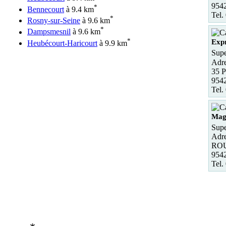
954
*
Bennecourt
à 9.4 km
Tel.
*
Rosny-sur-Seine
à 9.6 km
*
Dampsmesnil
à 9.6 km
*
Exp
Heubécourt-Haricourt
à 9.9 km
Supe
Adre
35 P
954
Tel.
Mag
Sup
Adre
RO
954
Tel.