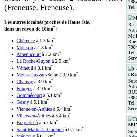
788
(Freneuse, Freneuse).
Tel.
Les autres localités proches de Haute-Isle,
Rest
*
dans un rayon de 10km
:
Adre
Mc 
*
Chérence
à 1.3 km
Rue
*
788
Moisson
à 1.8 km
Tel.
*
Amenucourt
à 2.2 km
Serv
*
La Roche-Guyon
à 2.5 km
*
Vétheuil
à 3.1 km
*
FR
Mousseaux-sur-Seine
à 3.9 km
*
Supe
Chaussy
à 3.9 km
Adre
*
Fourges
à 3.9 km
RUE
*
Gommécourt
à 5.1 km
788
*
Gasny
à 5.1 km
Tel.
*
Serv
Vienne-en-Arthies
à 5.4 km
*
Villers-en-Arthies
à 5.4 km
*
Bray-et-Lû
à 5.7 km
SEI
*
Saint-Martin-la-Garenne
à 6.1 km
Supe
*
Méricourt
à 6.1 km
Adre