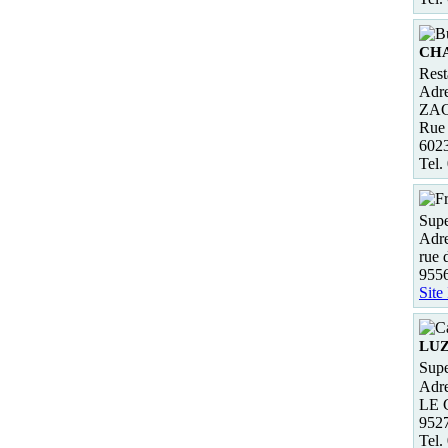
CHA
Rest
Adre
ZAC 
Rue 
602
Tel.
Supe
Adre
rue 
955
Site
LU
Supe
Adre
LE 
952
Tel.