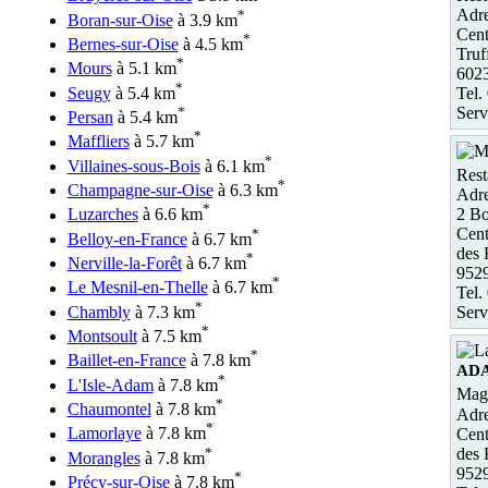
Adre
*
Boran-sur-Oise
à 3.9 km
Cent
*
Bernes-sur-Oise
à 4.5 km
Truf
*
Mours
à 5.1 km
602
*
Seugy
à 5.4 km
Tel.
*
Serv
Persan
à 5.4 km
*
Maffliers
à 5.7 km
*
Villaines-sous-Bois
à 6.1 km
Rest
*
Champagne-sur-Oise
à 6.3 km
Adre
*
2 Bo
Luzarches
à 6.6 km
Cent
*
Belloy-en-France
à 6.7 km
des
*
Nerville-la-Forêt
à 6.7 km
952
*
Le Mesnil-en-Thelle
à 6.7 km
Tel.
*
Chambly
à 7.3 km
Serv
*
Montsoult
à 7.5 km
*
Baillet-en-France
à 7.8 km
AD
*
L'Isle-Adam
à 7.8 km
Maga
*
Chaumontel
à 7.8 km
Adre
*
Lamorlaye
à 7.8 km
Cent
*
des
Morangles
à 7.8 km
952
*
Précy-sur-Oise
à 7.8 km