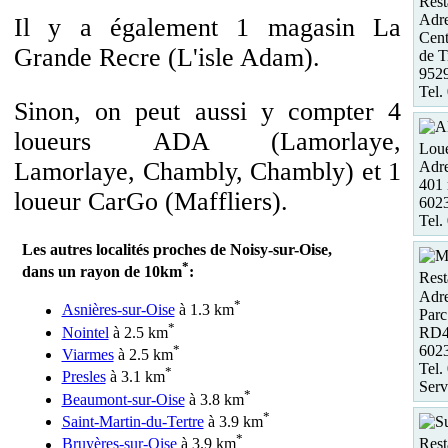
Rest
Adre
Il y a également 1 magasin La
Cent
Grande Recre (L'isle Adam).
de Ti
952
Tel.
Sinon, on peut aussi y compter 4
loueurs ADA (Lamorlaye,
Loue
Lamorlaye, Chambly, Chambly) et 1
Adre
401 
loueur CarGo (Maffliers).
602
Tel.
Les autres localités proches de Noisy-sur-Oise,
*
dans un rayon de 10km
:
Rest
Adre
*
Asnières-sur-Oise
à 1.3 km
Parc
*
RD
Nointel
à 2.5 km
602
*
Viarmes
à 2.5 km
Tel.
*
Presles
à 3.1 km
Serv
*
Beaumont-sur-Oise
à 3.8 km
*
Saint-Martin-du-Tertre
à 3.9 km
*
Rest
Bruyères-sur-Oise
à 3.9 km