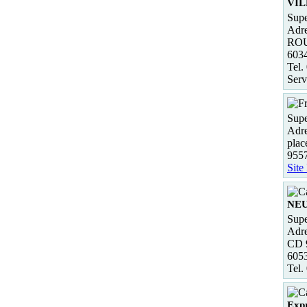
VIL
Supe
Adre
RO
603
Tel.
Serv
Supe
Adre
plac
95
Site
NEU
Supe
Adre
CD 9
605
Tel.
Expr