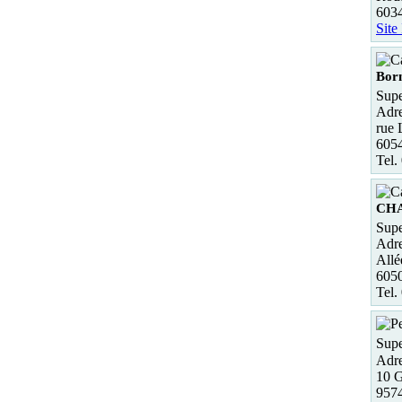
6034
Site
Bor
Supe
Adre
rue 
6054
Tel.
CH
Supe
Adre
Allé
605
Tel.
Supe
Adre
10 G
9574