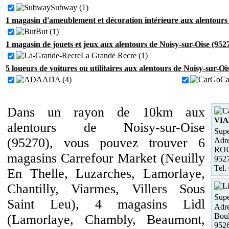
Subway (1)
1 magasin d'ameublement et décoration intérieure aux alentours 
But (1)
1 magasin de jouets et jeux aux alentours de Noisy-sur-Oise (952
La Grande Recre (1)
5 loueurs de voitures ou utilitaires aux alentours de Noisy-sur-Oi
ADA (4)
Ca
Dans un rayon de 10km aux
VI
alentours de Noisy-sur-Oise
Supe
(95270), vous pouvez trouver 6
Adre
RO
magasins Carrefour Market (Neuilly
952
Tel.
En Thelle, Luzarches, Lamorlaye,
Chantilly, Viarmes, Villers Sous
Supe
Saint Leu), 4 magasins Lidl
Adre
Bou
(Lamorlaye, Chambly, Beaumont,
952