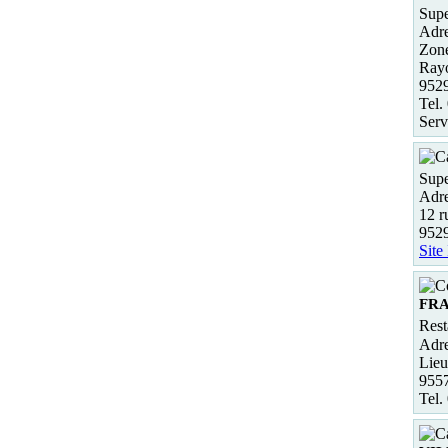
Supe
Adre
Zone
Ray
952
Tel.
Serv
Supe
Adre
12 r
952
Site
FR
Rest
Adre
Lieu
95
Tel.