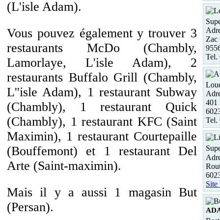
(L'isle Adam).
Supe
Adre
Vous pouvez également y trouver 3
Zac 
restaurants McDo (Chambly,
955
Tel.
Lamorlaye, L'isle Adam), 2
restaurants Buffalo Grill (Chambly,
Loue
L''isle Adam), 1 restaurant Subway
Adre
401 
(Chambly), 1 restaurant Quick
602
(Chambly), 1 restaurant KFC (Saint
Tel.
Maximin), 1 restaurant Courtepaille
(Bouffemont) et 1 restaurant Del
Supe
Adre
Arte (Saint-maximin).
Rou
602
Site
Mais il y a aussi 1 magasin But
(Persan).
AD