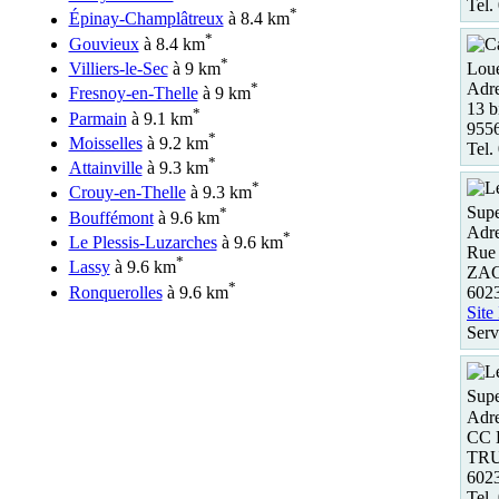
Tel.
*
Épinay-Champlâtreux
à 8.4 km
*
Gouvieux
à 8.4 km
*
Loue
Villiers-le-Sec
à 9 km
Adre
*
Fresnoy-en-Thelle
à 9 km
13 
*
Parmain
à 9.1 km
9556
*
Moisselles
à 9.2 km
Tel.
*
Attainville
à 9.3 km
*
Crouy-en-Thelle
à 9.3 km
Supe
*
Bouffémont
à 9.6 km
Adre
*
Le Plessis-Luzarches
à 9.6 km
Rue 
*
Lassy
à 9.6 km
ZAC 
*
Ronquerolles
à 9.6 km
602
Site
Serv
Supe
Adre
CC 
TR
602
Tel.