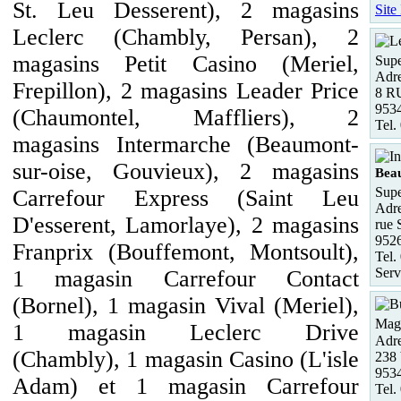
St. Leu Desserent), 2 magasins
Site
Leclerc (Chambly, Persan), 2
magasins Petit Casino (Meriel,
Supe
Adre
Frepillon), 2 magasins Leader Price
8 R
953
(Chaumontel, Maffliers), 2
Tel.
magasins Intermarche (Beaumont-
sur-oise, Gouvieux), 2 magasins
Bea
Supe
Carrefour Express (Saint Leu
Adre
D'esserent, Lamorlaye), 2 magasins
rue 
952
Franprix (Bouffemont, Montsoult),
Tel.
Serv
1 magasin Carrefour Contact
(Bornel), 1 magasin Vival (Meriel),
Maga
1 magasin Leclerc Drive
Adre
(Chambly), 1 magasin Casino (L'isle
238 
9534
Adam) et 1 magasin Carrefour
Tel.