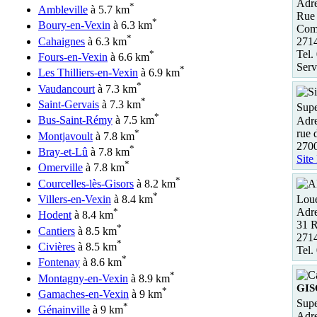
Adre
*
Ambleville
à 5.7 km
Rue 
*
Boury-en-Vexin
à 6.3 km
Comm
*
Cahaignes
à 6.3 km
2714
*
Tel.
Fours-en-Vexin
à 6.6 km
Serv
*
Les Thilliers-en-Vexin
à 6.9 km
*
Vaudancourt
à 7.3 km
*
Saint-Gervais
à 7.3 km
Supe
*
Bus-Saint-Rémy
à 7.5 km
Adre
*
rue 
Montjavoult
à 7.8 km
270
*
Bray-et-Lû
à 7.8 km
Site
*
Omerville
à 7.8 km
*
Courcelles-lès-Gisors
à 8.2 km
*
Loue
Villers-en-Vexin
à 8.4 km
Adre
*
Hodent
à 8.4 km
31 R
*
Cantiers
à 8.5 km
271
*
Civières
à 8.5 km
Tel.
*
Fontenay
à 8.6 km
*
Montagny-en-Vexin
à 8.9 km
GIS
*
Gamaches-en-Vexin
à 9 km
Supe
*
Génainville
à 9 km
Adre