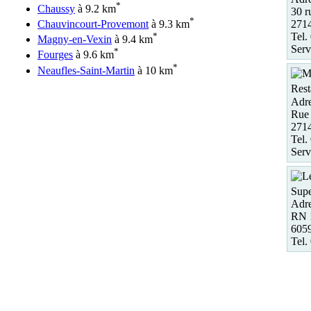
*
Chaussy
à 9.2 km
30 r
*
Chauvincourt-Provemont
à 9.3 km
271
*
Tel.
Magny-en-Vexin
à 9.4 km
Serv
*
Fourges
à 9.6 km
*
Neaufles-Saint-Martin
à 10 km
Rest
Adre
Rue 
271
Tel.
Serv
Supe
Adre
RN 
605
Tel.