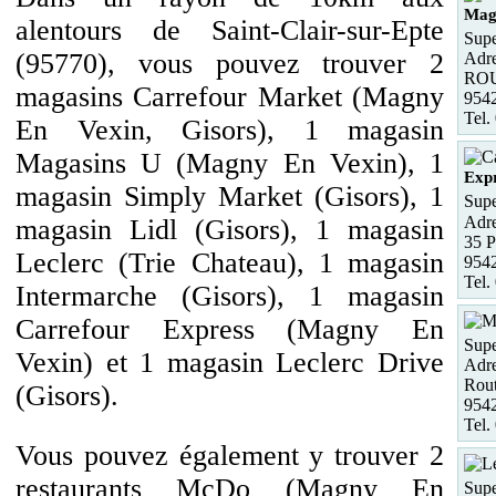
Mag
alentours de Saint-Clair-sur-Epte
Supe
(95770), vous pouvez trouver 2
Adre
RO
magasins Carrefour Market (Magny
954
Tel.
En Vexin, Gisors), 1 magasin
Magasins U (Magny En Vexin), 1
Exp
magasin Simply Market (Gisors), 1
Supe
Adre
magasin Lidl (Gisors), 1 magasin
35 P
Leclerc (Trie Chateau), 1 magasin
954
Tel.
Intermarche (Gisors), 1 magasin
Carrefour Express (Magny En
Supe
Vexin) et 1 magasin Leclerc Drive
Adre
Rou
(Gisors).
954
Tel.
Vous pouvez également y trouver 2
restaurants McDo (Magny En
Supe