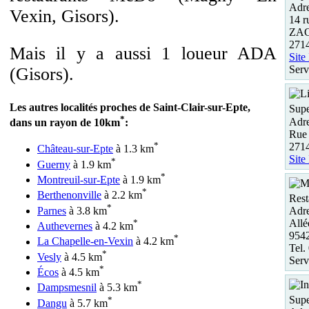
Adre
Vexin, Gisors).
14 r
ZAC
2714
Mais il y a aussi 1 loueur ADA
Site
Serv
(Gisors).
Les autres localités proches de Saint-Clair-sur-Epte,
Supe
*
Adre
dans un rayon de 10km
:
Rue
*
2714
Château-sur-Epte
à 1.3 km
Site
*
Guerny
à 1.9 km
*
Montreuil-sur-Epte
à 1.9 km
*
Berthenonville
à 2.2 km
Rest
*
Parnes
à 3.8 km
Adre
*
Allé
Authevernes
à 4.2 km
954
*
La Chapelle-en-Vexin
à 4.2 km
Tel.
*
Vesly
à 4.5 km
Serv
*
Écos
à 4.5 km
*
Dampsmesnil
à 5.3 km
Supe
*
Dangu
à 5.7 km