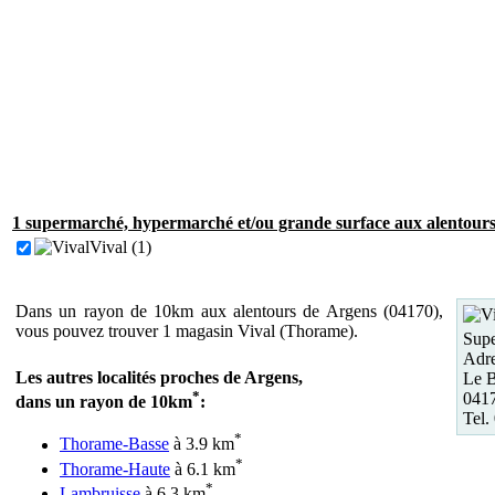
1 supermarché, hypermarché et/ou grande surface aux alentours
Vival (1)
Dans un rayon de 10km aux alentours de Argens (04170),
vous pouvez trouver 1 magasin Vival (Thorame).
Supe
Adre
Les autres localités proches de Argens,
Le B
*
041
dans un rayon de 10km
:
Tel.
*
Thorame-Basse
à 3.9 km
*
Thorame-Haute
à 6.1 km
*
Lambruisse
à 6.3 km