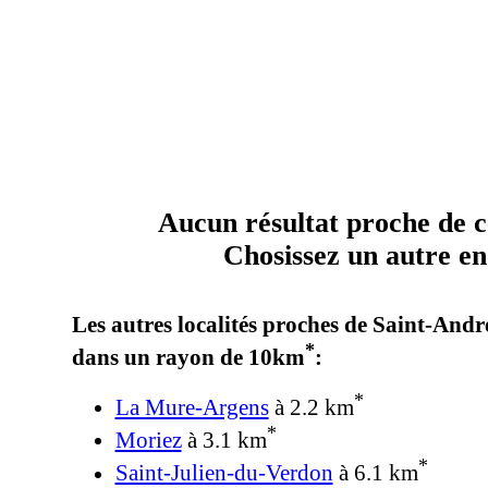
Aucun résultat proche de ce
Chosissez un autre end
Les autres localités proches de Saint-André
*
dans un rayon de 10km
:
*
La Mure-Argens
à 2.2 km
*
Moriez
à 3.1 km
*
Saint-Julien-du-Verdon
à 6.1 km